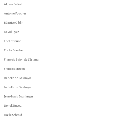
Akram Belkaïd
Antoine Foucher
Béatrice Giblin
David Djaïz
Eric Fottorino
Eric Le Boucher
François Bujon de L’Estang
François Sureau
Isabelle de Gaulmyn
Isabelle de Gaulmyn
Jean-Louis Bourlanges
Lionel Zinsou
Lucile Schmid