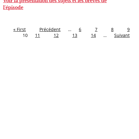
Voir la présentation des sujets et les brèves de
l'épisode
« First
Précédent
…
6
7
8
9
10
11
12
13
14
…
Suivant
MENTIONS LÉGALES
ACCÉDER AU PODCASTS