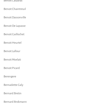
Benoit Catzaras
Benoit Chaintreuil
Benoit Dassonville
Benoit De Lapasse
Benoit Gaillochet
Benoit Heurtel
Benoit Lallour
Benoit Mselati
Benoit Picard
Berengere
Bernadette Galy
Bernard Bretin
Bernard Brokmann