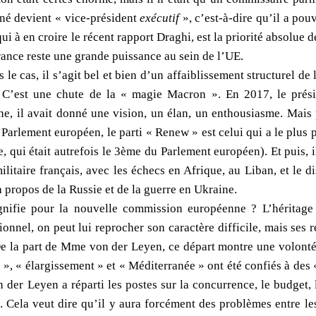
rné devient « vice-président
exécutif
», c’est-à-dire qu’il a pouv
 qui à en croire le récent rapport Draghi, est la priorité absolue
rance reste une grande puissance au sein de l’UE.
 le cas, il s’agit bel et bien d’un affaiblissement structurel d
 C’est une chute de la « magie Macron ». En 2017, le prési
e, il avait donné une vision, un élan, un enthousiasme. Mais 
 Parlement européen, le parti « Renew » est celui qui a le plus 
 qui était autrefois le 3ème du Parlement européen). Et puis, i
militaire français, avec les échecs en Afrique, au Liban, et le
 propos de la Russie et de la guerre en Ukraine.
gnifie pour la nouvelle commission européenne ? L’héritage
onnel, on peut lui reprocher son caractère difficile, mais ses 
e la part de Mme von der Leyen, ce départ montre une volonté d
e », « élargissement » et « Méditerranée » ont été confiés à de
der Leyen a réparti les postes sur la concurrence, le budget, l
i. Cela veut dire qu’il y aura forcément des problèmes entre le