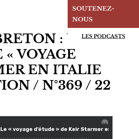
SOUTENEZ-
NOUS
BRETON : UN
LES PODCASTS
E « VOYAGE
MER EN ITALIE
ON / N°369 / 22