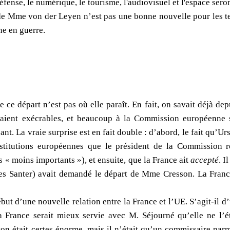
fense, le numérique, le tourisme, l'audiovisuel et l'espace seront
 Mme von der Leyen n’est pas une bonne nouvelle pour les ten
ne en guerre.
de ce départ n’est pas où elle paraît. En fait, on savait déjà 
aient exécrables, et beaucoup à la Commission européenne s
ant. La vraie surprise est en fait double : d’abord, le fait qu’U
nstitutions européennes que le président de la Commission r
s « moins importants »), et ensuite, que la France ait
accepté
. I
s Santer) avait demandé le départ de Mme Cresson. La France 
ut d’une nouvelle relation entre la France et l’UE. S’agit-il d’
a France serait mieux servie avec M. Séjourné qu’elle ne l’é
on était certes énorme, mais il n’était qu’un commissaire parmi 