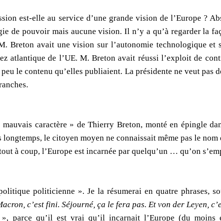
sion est-elle au service d’une grande vision de l’Europe ? A
gie de pouvoir mais aucune vision. Il n’y a qu’à regarder la fa
M. Breton avait une vision sur l’autonomie technologique et 
sez atlantique de l’UE. M. Breton avait réussi l’exploit de co
n peu le contenu qu’elles publiaient. La présidente ne veut pas
franches.
mauvais caractère » de Thierry Breton, monté en épingle dan
s longtemps, le citoyen moyen ne connaissait même pas le nom 
e tout à coup, l’Europe est incarnée par quelqu’un … qu’on s’emp
 politique politicienne ». Je la résumerai en quatre phrases, 
Macron, c’est fini. Séjourné, ça le fera pas. Et von der Leyen, c’
», parce qu’il est vrai qu’il incarnait l’Europe (du moins e