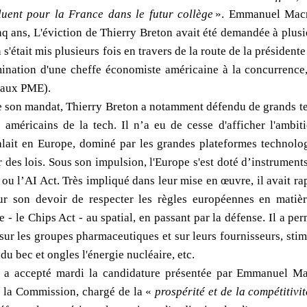
luent pour la France dans le futur collège
». Emmanuel Macron
 ans, L'éviction de Thierry Breton avait été demandée à plusi
s'était mis plusieurs fois en travers de la route de la président
ination d'une cheffe économiste américaine à la concurrence
 aux PME).
e son mandat, Thierry Breton a notamment défendu de grands te
s américains de la tech. Il n’a eu de cesse d'afficher l'amb
lait en Europe, dominé par les grandes plateformes technologi
r des lois. Sous son impulsion, l'Europe s'est doté d’instrumen
 ou l’AI Act. Très impliqué dans leur mise en œuvre, il avait ra
ur son devoir de respecter les règles européennes en matiè
e - le Chips Act - au spatial, en passant par la défense. Il a pe
sur les groupes pharmaceutiques et sur leurs fournisseurs, stimu
endu bec et ongles l'énergie nucléaire, etc.
 a accepté mardi la candidature présentée par Emmanuel M
 la Commission, chargé de la «
prospérité et de la compétitivit