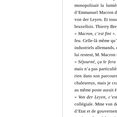
monopolisait la lumiè
d’Emmanuel Macron d’ê
von der Leyen. Et tous
bruxellois. Thierry Bre
«
Macron, c’est fini
». 
feu. Celle-là même qu’i
industriels allemands, 
lui restent, M. Macron n
«
Séjourné, ça le fera
mais n’a pas particuliè
rien dans son parcours
chaleureux, mais je cra
au même poste aurait ét
«
Von der Leyen, c’es
collégiale. Mme von de
d’Etat et de gouverne