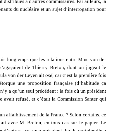
 distribués à d'autres commissaires. Par ailleurs, la
ants du nucléaire et un sujet d’interrogation pour
depuis longtemps que les relations entre Mme von der
’agaçaient de Thierry Breton, dont on jugeait le
rsula von der Leyen ait
osé
, car c’est la première fois
étorque une proposition française (d’habitude ça
l n’y a qu’un seul précédent : la fois où un président
avait refusé, et c’était la Commission Santer qui
un affaiblissement de la France ? Selon certains, ce
tait avec M. Breton, en tous cas sur le papier. Le
d’autres, pas vice-président. Ici, le portefeuille a