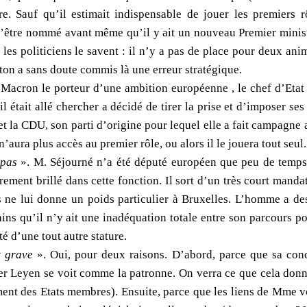
re. Sauf qu’il estimait indispensable de jouer les premiers
tre nommé avant même qu’il y ait un nouveau Premier ministre
 les politiciens le savent : il n’y a pas de place pour deux an
ton a sans doute commis là une erreur stratégique.
Macron le porteur d’une ambition européenne , le chef d’Etat qu
l était allé chercher a décidé de tirer la prise et d’imposer se
et la CDU, son parti d’origine pour lequel elle a fait campagne
’aura plus accès au premier rôle, ou alors il le jouera tout seul.
 pas
». M. Séjourné n’a été député européen que peu de temps (
rement brillé dans cette fonction. Il sort d’un très court manda
 ne lui donne un poids particulier à Bruxelles. L’homme a des 
ins qu’il n’y ait une inadéquation totale entre son parcours po
é d’une tout autre stature.
t grave
». Oui, pour deux raisons. D’abord, parce que sa con
r Leyen se voit comme la patronne. On verra ce que cela donn
ment des Etats membres). Ensuite, parce que les liens de Mme 