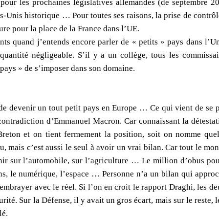
 pour les prochaines législatives allemandes (de septembre 202
ts-Unis historique … Pour toutes ses raisons, la prise de contr
ure pour la place de la France dans l’UE.
ents quand j’entends encore parler de « petits » pays dans l’U
 quantité négligeable. S’il y a un collège, tous les commissa
 pays » de s’imposer dans son domaine.
 de devenir un tout petit pays en Europe … Ce qui vient de se p
 contradiction d’Emmanuel Macron. Car connaissant la détestat
eton et on tient fermement la position, soit on nomme quel
, mais c’est aussi le seul à avoir un vrai bilan. Car tout le mo
enir sur l’automobile, sur l’agriculture … Le million d’obus po
ns, le numérique, l’espace … Personne n’a un bilan qui approch
embrayer avec le réel. Si l’on en croit le rapport Draghi, les 
urité. Sur la Défense, il y avait un gros écart, mais sur le reste, 
lé.