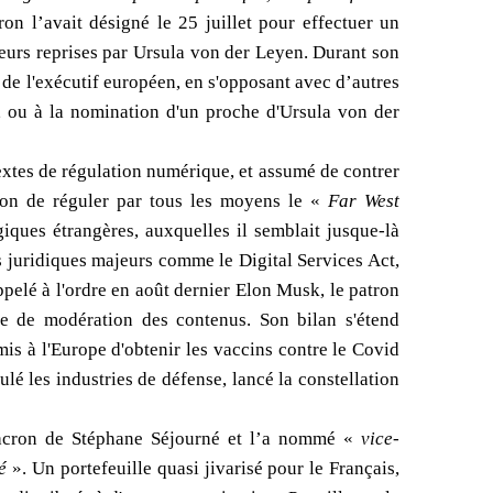
 l’avait désigné le 25 juillet pour effectuer un
eurs reprises par Ursula von der Leyen. Durant son
e de l'exécutif européen, en s'opposant avec d’autres
, ou à la nomination d'un proche d'Ursula von der
xtes de régulation numérique, et assumé de contrer
ition de réguler par tous les moyens le «
Far West
ques étrangères, auxquelles il semblait jusque-là
ts juridiques majeurs comme le Digital Services Act,
ppelé à l'ordre en août dernier Elon Musk, le patron
re de modération des contenus. Son bilan s'étend
rmis à l'Europe d'obtenir les vaccins contre le Covid
lé les industries de défense, lancé la constellation
acron de Stéphane Séjourné et l’a nommé «
vice-
é
». Un portefeuille quasi jivarisé pour le Français,