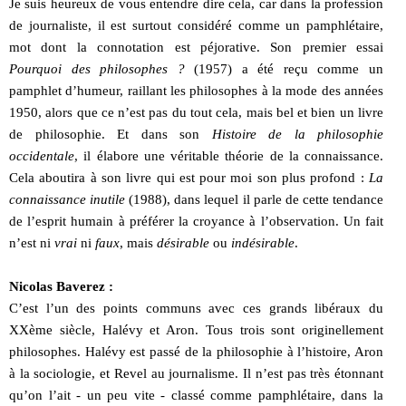
Je suis heureux de vous entendre dire cela, car dans la profession
de journaliste, il est surtout considéré comme un pamphlétaire,
mot dont la connotation est péjorative. Son premier essai
Pourquoi des philosophes ?
(1957) a été reçu comme un
pamphlet d’humeur, raillant les philosophes à la mode des années
1950, alors que ce n’est pas du tout cela, mais bel et bien un livre
de philosophie. Et dans son
Histoire de la philosophie
occidentale
, il élabore une véritable théorie de la connaissance.
Cela aboutira à son livre qui est pour moi son plus profond :
La
connaissance inutile
(1988), dans lequel il parle de cette tendance
de l’esprit humain à préférer la croyance à l’observation. Un fait
n’est ni
vrai
ni
faux
, mais
désirable
ou
indésirable
.
Nicolas Baverez :
C’est l’un des points communs avec ces grands libéraux du
XXème siècle, Halévy et Aron. Tous trois sont originellement
philosophes. Halévy est passé de la philosophie à l’histoire, Aron
à la sociologie, et Revel au journalisme. Il n’est pas très étonnant
qu’on l’ait - un peu vite - classé comme pamphlétaire, dans la