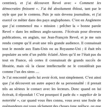
centriste), et j’ai découvert Revel avec «
Comment les
démocraties finissent
». J’ai été absolument ébloui, tant par le
style que par le contenu. Puis je suis devenu journaliste, et j’ai
exercé ce métier dans des pays anglophones. C’est en Angleterre
que j’ai commencé ma « mission : prêcher la « bonne parole
Revel » dans les milieux anglo-saxons. J’écrivais pour diverses
publications, en anglais, sur Jean-François Revel, et je me suis
rendu compte qu’il avait une très grande audience. Il connaissait
tout le monde aux Etats-Unis ou au Royaume-Uni ; il était très
populaire au sein d’un public éclairé. Alors qu’il ne l’était pas du
tout en France, où certes il connaissait de grands succès de
librairie, mais où la classe intellectuelle ne le considérait pas
comme l’un des siens …
Je l’ai rencontré après lui avoir écrit, tout simplement. C’est ainsi
que j’ai découvert un autre aspect de sa personnalité : il prenait
très au sérieux le contact avec les lecteurs. Donc quand on lui
écrivait, il répondait ! C’est pourquoi il parle du «
supplice de la
notoriété
», car quand vous êtes connu, vous avez une foule de
quémandeurs qui vous réclament des choses (une préface, ou que