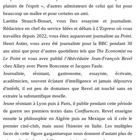
plaisirs de l'esprit », d'autres admirateurs de celui qui fut pour
beaucoup un maître et pour certains un ami.
Laetitia Strauch-Bonart, vous êtes essayiste et journaliste.
Rédactrice en chef du service Idées et débats à
L’Express
où vous
travaillez depuis 2022, vous étiez auparavant journaliste au
Point
.
Henri Astier, vous avez été journaliste pour la BBC pendant 30
ans ainsi que pour d’autres quotidiens tels que
The Economist
ou
Le Point
et vous avez publié
l’Abécédaire Jean-François Revel
chez Allary avec Pierre Boncenne et Jacques Faule.
Journaliste, résistant, gastronome, essayiste, écrivain,
académicien, souvent éclatant d'intelligence et jamais dépourvu
d'intérêt, il est peu de domaines que Revel ait touché sans en
extraire la substantifique moelle.
Jeune résistant à Lyon puis à Paris, il publie pendant cette période
de guerre ses premiers textes dans
Confluences
. Revel enseigne
ensuite la philosophie en Algérie puis au Mexique où il crée le
premier ciné-club, mais aussi l'histoire en Italie. Les multiples
faces de cette figure gargantuesque nous donnent d'autant plus de