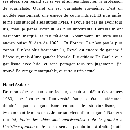
ses idées, son regard sur sa vie et sur ses idées, sur la profession
de journaliste. Quand on est journaliste soi-même, c’est un
modèle passionnant, une espèce de cours indirect. Et puis après,
je me suis attaqué à ses autres livres. J’avoue ne pas les avoir tous
lus, mais je pense avoir lu les plus importants. Certains m’ont
beaucoup marqué, et fait réfléchir. Notamment, un livre assez
ancien puisqu’il date de 1965 :
En France
. Ce n’est pas le plus
connu, il n’est plus beaucoup lu, Revel est encore de gauche à
l’époque, mais d’une gauche libérale. Il y critique De Gaulle et le
gaullisme avec brio, et sans partager tous ses jugements, j’ai
trouvé l’ouvrage remarquable, et surtout très actuel.
Henri Astier :
De mon côté, en tant que lecteur, c’était au début des années
1980, une époque où l’université française était entièrement
dominée par le gauchisme culturel, le structuralisme, et
évidemment le marxisme. Je me souviens d’un slogan à Nanterre
: «
ici, toutes les idées sont représentées : de la gauche à
l’extrême-gauche
». Je ne me sentais pas du tout à droite (plutôt