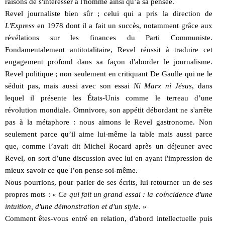
raisons de s'intéresser à l'homme ainsi qu’à sa pensée.
Revel journaliste bien sûr ; celui qui a pris la direction de
L'Express
en 1978 dont il a fait un succès, notamment grâce aux
révélations sur les finances du Parti Communiste.
Fondamentalement antitotalitaire, Revel réussit à traduire cet
engagement profond dans sa façon d'aborder le journalisme.
Revel politique ; non seulement en critiquant De Gaulle qui ne le
séduit pas, mais aussi avec son essai
Ni Marx ni Jésus
, dans
lequel il présente les États-Unis comme le terreau d’une
révolution mondiale. Omnivore, son appétit débordant ne s'arrête
pas à la métaphore : nous aimons le Revel gastronome. Non
seulement parce qu’il aime lui-même la table mais aussi parce
que, comme l’avait dit Michel Rocard après un déjeuner avec
Revel, on sort d’une discussion avec lui en ayant l'impression de
mieux savoir ce que l’on pense soi-même.
Nous pourrions, pour parler de ses écrits, lui retourner un de ses
propres mots : «
Ce qui fait un grand essai : la coïncidence d'une
intuition, d'une démonstration et d'un style.
»
Comment êtes-vous entré en relation, d'abord intellectuelle puis