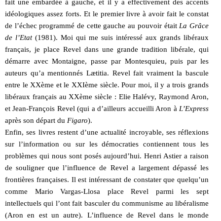
fait une embardée à gauche, et il y a effectivement des accents
idéologiques assez forts. Et le premier livre à avoir fait le constat
de l’échec programmé de cette gauche au pouvoir était
La Grâce
de l’Etat
(1981). Moi qui me suis intéressé aux grands libéraux
français, je place Revel dans une grande tradition libérale, qui
démarre avec Montaigne, passe par Montesquieu, puis par les
auteurs qu’a mentionnés Lætitia. Revel fait vraiment la bascule
entre le XXème et le XXIème siècle. Pour moi, il y a trois grands
libéraux français au XXème siècle : Elie Halévy, Raymond Aron,
et Jean-François Revel (qui a d’ailleurs accueilli Aron à
L’Express
après son départ du
Figaro
).
Enfin, ses livres restent d’une actualité incroyable, ses réflexions
sur l’information ou sur les démocraties contiennent tous les
problèmes qui nous sont posés aujourd’hui. Henri Astier a raison
de souligner que l’influence de Revel a largement dépassé les
frontières françaises. Il est intéressant de constater que quelqu’un
comme Mario Vargas-Llosa place Revel parmi les sept
intellectuels qui l’ont fait basculer du communisme au libéralisme
(Aron en est un autre). L’influence de Revel dans le monde