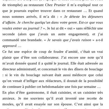
de triomphe) au restaurant
Chez Prunier
il m’a expliqué tout ce
que je pourrais espérer trouver dans ce restaurant … Et quand
nous sommes arrivés, il m’a dit : «
Je déteste les déjeuners
d’affaire. Je cherche quelqu’un dans votre genre. Est-ce que vous
voulez entrer au journal ?
». Je lui ai dit « oui » sans réfléchir une
seconde (alors que j’avais un autre engagement), et j’ai
commandé une brandade. «
Je savais que j’avais raison
» a-t-il
approuvé …
Ce fut une espèce de coup de foudre d’amitié, c’était un vrai
plaisir que d’être son collaborateur. J’ai encore une note qu’il
m’avait donnée quand il a quitté le journal. Elle était adressée au
directeur administratif, et concernait le vin des dîners de bouclage
: si le vin du bouclage suivant était aussi médiocre que celui
qu’on venait d’infliger aux rédacteurs, il doutait de la possibilité
de continuer à publier cet hebdomadaire une fois par semaine …
En plus d’être gastronome, il était cuisinier, et un cuisinier très
anxieux. Je me souviens qu’il avait inventé une recette de
moules, qu’il avait essayée sur son épouse. C’est ainsi que la