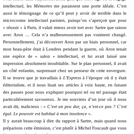
intellectuel, les
Mémoires
me paraissent une porte idéale. C’est
aussi le témoignage de ce qu’il peut y avoir de terrible dans le
microcosme intellectuel parisien, puisqu’on s’aperçoit que pour
« réussir » à Paris, il valait mieux avoir tort avec Sartre que raison
avec Aron … Cela n’a malheureusement pas vraiment changé.
Personnellement, j’ai découvert Aron par un biais personnel, car
mon beau-père était à Londres pendant la guerre, où Aron tenait
une espèce de « salon » intellectuel, et lui avait laissé une
impression absolument inoubliable. Sur le plan personnel, il avait
un côté enfantin, surprenant chez un penseur de cette envergure.
Il se trouve que je travaillais à
L’Express
à l’époque où il y était
éditorialiste, et il nous lisait ses articles à voix haute, en faisant
des pauses pour nous expliquer pourquoi tel ou tel passage était
particulièrement savoureux. Je me souviens d’un jour où il nous
avait dit, malicieux : «
C’est un peu dur, ça, n’est-ce pas ? C’est
égal. Le pouvoir est habitué à mon insolence
».
Il y aurait beaucoup à dire du rapport à Sartre, mais quand nous
préparions cette émission, c’est plutôt à Michel Foucault que vous