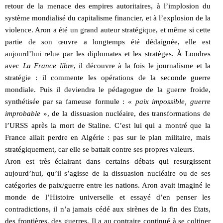
retour de la menace des empires autoritaires, à l’implosion du
système mondialisé du capitalisme financier, et à l’explosion de la
violence. Aron a été un grand auteur stratégique, et même si cette
partie de son œuvre a longtemps été dédaignée, elle est
aujourd’hui relue par les diplomates et les stratèges. À Londres
avec
La France libre
, il découvre à la fois le journalisme et la
stratégie : il commente les opérations de la seconde guerre
mondiale. Puis il deviendra le pédagogue de la guerre froide,
synthétisée par sa fameuse formule : «
paix impossible, guerre
improbable
», de la dissuasion nucléaire, des transformations de
l’URSS après la mort de Staline. C’est lui qui a montré que la
France allait perdre en Algérie : pas sur le plan militaire, mais
stratégiquement, car elle se battait contre ses propres valeurs.
Aron est très éclairant dans certains débats qui resurgissent
aujourd’hui, qu’il s’agisse de la dissuasion nucléaire ou de ses
catégories de paix/guerre entre les nations. Aron avait imaginé le
monde de l’Histoire universelle et essayé d’en penser les
contradictions, il n’a jamais cédé aux sirènes de la fin des Etats,
des frontières, des guerres. Il a au contraire continué à se coltiner