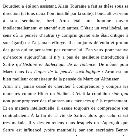
Bourdieu a été son assistant, Alain Touraine a fait sa thèse sous sa
direction (et tous deux l’ont insulté par la suite), Foucault est venu
à son séminaire, bref Aron était un homme ouvert
intellectuellement, et attentif aux autres. C’était un vrai libéral, au
sens où la pensée d’autrui (y compris quand elle était critique à
son égard) ne l’a jamais effrayé. Il a toujours défendu et promu
des gens qui ne pensaient pas comme lui. J’en veux pour preuve
qu’encore aujourd’hui, il n’y a pas de meilleure introduction à
Sartre qu’
Histoire et dialectique de la violence
. De même pour
Marx dans
Les étapes de la pensée sociologique
: Aron est un
bien meilleur connaisseur de la pensée de Marx qu’Althusser.
Aron n’a jamais cessé de chercher à comprendre, y compris les
monstres comme Hitler ou Staline. C’était la condition
sine qua
non
pour proposer des réponses aux menaces qu’ils représentent.
Et en matière intellectuelle, il essaie toujours de comprendre son
contradicteur. À la fin de la vie de Sartre, alors que celui-ci est
très malade, il y des entretiens dans lesquels on s’aperçoit que
Sartre est influencé (voire manipulé) par son secrétaire Benny