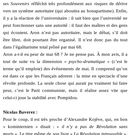
ses
Souvenirs
réfléchit très profondément aux risques de dérive
vers un système autoritaire (qui aboutira au bonapartisme). Enfin,
il y a la réaction de l’universitaire : il sait bien que l’université ne
peut fonctionner sans une autorité : il faut des maîtres et des gens
qui écoutent. Aron n’est pas autoritaire, mais le débat, s’il doit
être libre, doit pourtant être organisé. Il n’est donc pas du tout
dans l’égalitarisme total prôné par mai 68.
Aron a-t-il eu peur de mai 68 ? Je ne pense pas. À mon avis, il a
tout de suite vu la dimension «
psycho-dramatique
» (c’est le
terme qu’il emploie) des évènements de mai. Il comprend qu’on
est dans ce que les Français adorent : la mise en spectacle d’une
révolte profonde. La seule chose qui aurait pu vraiment lui faire
peur, c’est le Parti communiste, mais il réalise assez vite que
celui-ci joue la stabilité avec Pompidou.
Nicolas Baverez :
Pour le coup, il est très proche d’Alexandre Kojève, qui, en bon
« kominternien » disait : «
il n’y a pas de Révolution sans
morts
». Le titre même de son livre «
La Révolution introuvable
»,