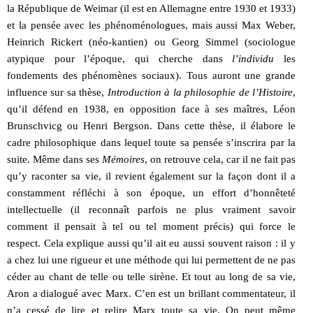
la République de Weimar (il est en Allemagne entre 1930 et 1933)
et la pensée avec les phénoménologues, mais aussi Max Weber,
Heinrich Rickert (néo-kantien) ou Georg Simmel (sociologue
atypique pour l’époque, qui cherche dans
l’individu
les
fondements des phénomènes sociaux). Tous auront une grande
influence sur sa thèse,
Introduction à la philosophie de l’Histoire
,
qu’il défend en 1938, en opposition face à ses maîtres, Léon
Brunschvicg ou Henri Bergson. Dans cette thèse, il élabore le
cadre philosophique dans lequel toute sa pensée s’inscrira par la
suite. Même dans ses
Mémoires
, on retrouve cela, car il ne fait pas
qu’y raconter sa vie, il revient également sur la façon dont il a
constamment réfléchi à son époque, un effort d’honnêteté
intellectuelle (il reconnaît parfois ne plus vraiment savoir
comment il pensait à tel ou tel moment précis) qui force le
respect. Cela explique aussi qu’il ait eu aussi souvent raison : il y
a chez lui une rigueur et une méthode qui lui permettent de ne pas
céder au chant de telle ou telle sirène. Et tout au long de sa vie,
Aron a dialogué avec Marx. C’en est un brillant commentateur, il
n’a cessé de lire et relire Marx toute sa vie. On peut même