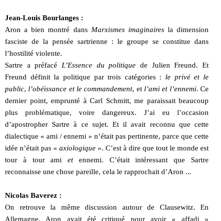
Jean-Louis Bourlanges :
Aron a bien montré dans
Marxismes imaginaires
la dimension
fasciste de la pensée sartrienne : le groupe se constitue dans
l’hostilité violente.
Sartre a préfacé
L’Essence du politique
de Julien Freund. Et
Freund définit la politique par trois catégories :
le privé et le
public
,
l’obéissance et le commandement
, et
l’ami et l’ennemi
. Ce
dernier point, emprunté à Carl Schmitt, me paraissait beaucoup
plus problématique, voire dangereux. J’ai eu l’occasion
d’apostropher Sartre à ce sujet. Et il avait reconnu que cette
dialectique « ami / ennemi » n’était pas pertinente, parce que cette
idée n’était pas «
axiologique
». C’est à dire que tout le monde est
tour à tour ami
et
ennemi. C’était intéressant que Sartre
reconnaisse une chose pareille, cela le rapprochait d’Aron ...
Nicolas Baverez :
On retrouve la même discussion autour de Clausewitz. En
Allemagne, Aron avait été critiqué pour avoir « affadi »