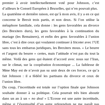
premier à avoir intellectuellement voté pour Johnson, c’est
d’ailleurs le Conseil Européen à Bruxelles, qui n’en pouvait plus.
La quatrième et dernière raison, est qu’à mon avis, il y a en ce qui
concerne le Brexit trois partis, et non deux. Si l’on utilise la
métaphore familiale, cela donne : les gens favorables au divorce
(les Brexiters durs), les gens favorables à la continuation du
mariage (les Remainers), et enfin des gens favorables à l’union
libre, c’est à dire ceux qui voulaient continuer à fricoter avec l’UE
sans tous les embarras juridiques, les Brexiters mous. « Le beurre
et l’argent du beurre » certes, mais l’attitude n’est pas du tout la
même. Voilà des gens qui étaient d’accord avec nous sur l’Iran,
sur le climat, sur la coopération économique ... La faiblesse de
Mme May est de n’avoir pas su unir deux de ces forces, ce qu’a
fait Johnson : il a fédéré les partisans du divorce et ceux de
l’union libre.
Du coup, l’incertitude est totale sur l’option finale que Johnson
souhaite donner à sa politique. Cela pourrait très bien aboutir
dans un an à un «
no deal
» L’Ecosse est une autre incertitude,
même si l’éventualité d’un autre referendum ne me paraît pas