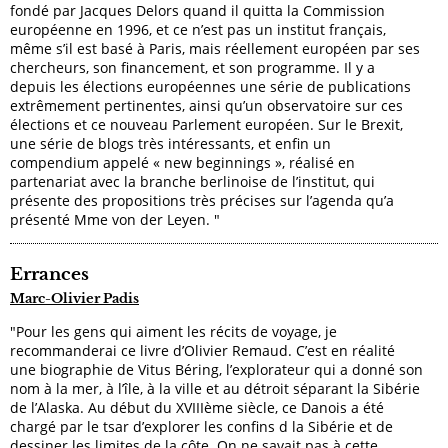
fondé par Jacques Delors quand il quitta la Commission
européenne en 1996, et ce n’est pas un institut français,
même s’il est basé à Paris, mais réellement européen par ses
chercheurs, son financement, et son programme. Il y a
depuis les élections européennes une série de publications
extrêmement pertinentes, ainsi qu’un observatoire sur ces
élections et ce nouveau Parlement européen. Sur le Brexit,
une série de blogs très intéressants, et enfin un
compendium appelé « new beginnings », réalisé en
partenariat avec la branche berlinoise de l’institut, qui
présente des propositions très précises sur l’agenda qu’a
présenté Mme von der Leyen. "
Errances
Marc-Olivier Padis
"Pour les gens qui aiment les récits de voyage, je
recommanderai ce livre d’Olivier Remaud. C’est en réalité
une biographie de Vitus Béring, l’explorateur qui a donné son
nom à la mer, à l’île, à la ville et au détroit séparant la Sibérie
de l’Alaska. Au début du XVIIIème siècle, ce Danois a été
chargé par le tsar d’explorer les confins d la Sibérie et de
dessiner les limites de la côte. On ne savait pas à cette