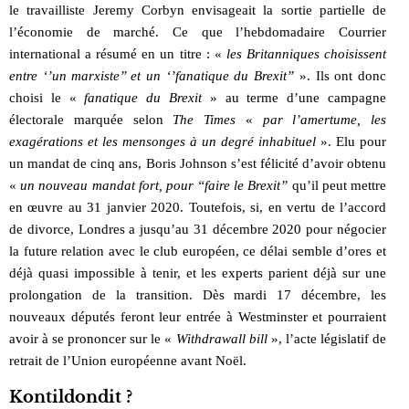
le travailliste Jeremy Corbyn envisageait la sortie partielle de
l’économie de marché. Ce que l’hebdomadaire Courrier
international a résumé en un titre : «
les Britanniques choisissent
entre ‘’un marxiste’’ et un ‘’fanatique du Brexit’’
». Ils ont donc
choisi le «
fanatique du Brexit
» au terme d’une campagne
électorale marquée selon
The Times
«
par l’amertume, les
exagérations et les mensonges à un degré inhabituel
». Elu pour
un mandat de cinq ans, Boris Johnson s’est félicité d’avoir obtenu
«
un nouveau mandat fort, pour “faire le Brexit”
qu’il peut mettre
en œuvre au 31 janvier 2020. Toutefois, si, en vertu de l’accord
de divorce, Londres a jusqu’au 31 décembre 2020 pour négocier
la future relation avec le club européen, ce délai semble d’ores et
déjà quasi impossible à tenir, et les experts parient déjà sur une
prolongation de la transition. Dès mardi 17 décembre, les
nouveaux députés feront leur entrée à Westminster et pourraient
avoir à se prononcer sur le «
Withdrawall bill
», l’acte législatif de
retrait de l’Union européenne avant Noël.
Kontildondit ?