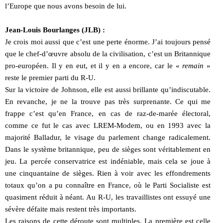
l’Europe que nous avons besoin de lui.
Jean-Louis Bourlanges (JLB) :
Je crois moi aussi que c’est une perte énorme. J’ai toujours pensé
que le chef-d’œuvre absolu de la civilisation, c’est un Britannique
pro-européen. Il y en eut, et il y en a encore, car le «
remain
»
reste le premier parti du R-U.
Sur la victoire de Johnson, elle est aussi brillante qu’indiscutable.
En revanche, je ne la trouve pas très surprenante. Ce qui me
frappe c’est qu’en France, en cas de raz-de-marée électoral,
comme ce fut le cas avec LREM-Modem, ou en 1993 avec la
majorité Balladur, le visage du parlement change radicalement.
Dans le système britannique, peu de sièges sont véritablement en
jeu. La percée conservatrice est indéniable, mais cela se joue à
une cinquantaine de sièges. Rien à voir avec les effondrements
totaux qu’on a pu connaître en France, où le Parti Socialiste est
quasiment réduit à néant. Au R-U, les travaillistes ont essuyé une
sévère défaite mais restent très importants.
Les raisons de cette déroute sont multiples. La première est celle