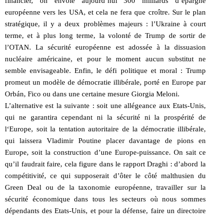
financier, on envoie aujourd’hui 300 milliards d’épargne
européenne vers les USA, et cela ne fera que croître. Sur le plan
stratégique, il y a deux problèmes majeurs : l’Ukraine à court
terme, et à plus long terme, la volonté de Trump de sortir de
l’OTAN. La sécurité européenne est adossée à la dissuasion
nucléaire américaine, et pour le moment aucun substitut ne
semble envisageable. Enfin, le défi politique et moral : Trump
promeut un modèle de démocratie illibérale, porté en Europe par
Orbán, Fico ou dans une certaine mesure Giorgia Meloni.
L’alternative est la suivante : soit une allégeance aux Etats-Unis,
qui ne garantira cependant ni la sécurité ni la prospérité de
l‘Europe, soit la tentation autoritaire de la démocratie illibérale,
qui laissera Vladimir Poutine placer davantage de pions en
Europe, soit la construction d’une Europe-puissance. On sait ce
qu’il faudrait faire, cela figure dans le rapport Draghi : d’abord la
compétitivité, ce qui supposerait d’ôter le côté malthusien du
Green Deal ou de la taxonomie européenne, travailler sur la
sécurité économique dans tous les secteurs où nous sommes
dépendants des Etats-Unis, et pour la défense, faire un directoire