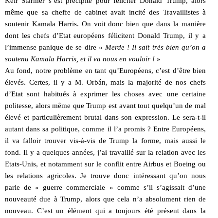
Keir Starmer s’est précipité pour féliciter Donald Trump, alors
même que sa cheffe de cabinet avait incité des Travaillistes à
soutenir Kamala Harris. On voit donc bien que dans la manière
dont les chefs d’Etat européens félicitent Donald Trump, il y a
l’immense panique de se dire «
Merde ! Il sait très bien qu’on a
soutenu Kamala Harris, et il va nous en vouloir !
»
Au fond, notre problème en tant qu’Européens, c’est d’être bien
élevés. Certes, il y a M. Orbán, mais la majorité de nos chefs
d’Etat sont habitués à exprimer les choses avec une certaine
politesse, alors même que Trump est avant tout quelqu’un de mal
élevé et particulièrement brutal dans son expression. Le sera-t-il
autant dans sa politique, comme il l’a promis ? Entre Européens,
il va falloir trouver vis-à-vis de Trump la forme, mais aussi le
fond. Il y a quelques années, j’ai travaillé sur la relation avec les
Etats-Unis, et notamment sur le conflit entre Airbus et Boeing ou
les relations agricoles. Je trouve donc intéressant qu’on nous
parle de « guerre commerciale » comme s’il s’agissait d’une
nouveauté due à Trump, alors que cela n’a absolument rien de
nouveau. C’est un élément qui a toujours été présent dans la