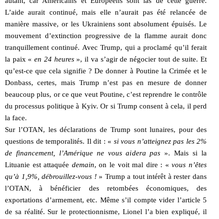
autant, car Américains et Européens sont las de cette guerre.
L’aide aurait continué, mais elle n’aurait pas été relancée de
manière massive, or les Ukrainiens sont absolument épuisés. Le
mouvement d’extinction progressive de la flamme aurait donc
tranquillement continué. Avec Trump, qui a proclamé qu’il ferait
la paix «
en 24 heures
», il va s’agir de négocier tout de suite. Et
qu’est-ce que cela signifie ? De donner à Poutine la Crimée et le
Donbass, certes, mais Trump n’est pas en mesure de donner
beaucoup plus, or ce que veut Poutine, c’est reprendre le contrôle
du processus politique à Kyiv. Or si Trump consent à cela, il perd
la face.
Sur l’OTAN, les déclarations de Trump sont lunaires, pour des
questions de temporalités. Il dit : «
si vous n’atteignez pas les 2%
de financement, l’Amérique ne vous aidera pas
». Mais si la
Lituanie est attaquée
demain
, on le voit mal dire : «
vous n’êtes
qu’à 1,9%, débrouillez-vous !
» Trump a tout intérêt à rester dans
l’OTAN, à bénéficier des retombées économiques, des
exportations d’armement, etc. Même s’il compte vider l’article 5
de sa réalité. Sur le protectionnisme, Lionel l’a bien expliqué, il