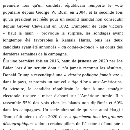
première fois qu'un candidat républicain remporte le vote
populaire depuis George W. Bush en 2004, et la seconde fois
qu'un président est réélu pour un second mandat non consécutif
depuis Grover Cleveland en 1892. L’ampleur de cette victoire
« haut la main » provoque la surprise, les sondages ayant
longtemps été favorables à Kamala Harris, puis les deux
candidats ayant été annoncés «
au coude-à-coude
» au cours des
dernières semaines de la campagne.
Élu une première fois en 2016, battu de justesse en 2020 par Joe
Biden lors d’un scrutin dont il n’a jamais reconnu les résultats,
Donald Trump a revendiqué une «
victoire politique jamais vue
»
dans le pays, et promis un nouvel «
âge d’or
» aux Américains.
Sa victoire, le candidat républicain la doit à une stratégie
électorale risquée : miser d'abord sur l’Amérique rurale. Il a
rassemblé 55% des voix chez les blancs non diplômés et 60%
dans les campagnes. Un socle ultra solide qui s'est aussi élargi :
Trump fait mieux qu’en 2020 dans «
quasiment tous les groupes
démographiques
» dont certains piliers de l’électorat démocrate :