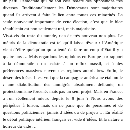
un parti Démocrate qui de son côté fédère des oppositions très
diverses. Traditionnellement les Démocrates sont majoritaires
quand ils arrivent à faire le lien entre toutes ces minorités. La
seule nouveauté importante de cette élection, c’est que le bloc
républicain est non seulement uni, mais majoritaire.
Vis-à-vis du reste du monde, rien de très nouveau non plus. Le
mépris de la démocratie est tel qu’il laisse rêveur : l’Amérique
vient d’élire quelqu’un qui a tenté de faire un coup d’Etat il y a
quatre ans … Mais regardons les opinions en Europe par rapport
à la démocratie : on assiste à un reflux massif, et à des
préférences massives envers des régimes autoritaires. Enfin, le
désert des idées. Il est vrai que la campagne américaine était nulle
: une diabolisation des immigrés absolument délirante, un
protectionnisme forcené, mais pas un seul projet. Mais en France,
a-t-on réellement mieux depuis le 9 juin ? Nous avons des
péripéties à foison, mais on ne parle que de personnes et de
questions politiciennes, jamais d’idées ou de projets … En réalité
le débat politique intérieur français est vide d’idées. Et la nature a
horreur du vide …