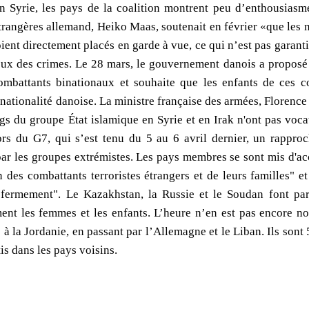
n Syrie, les pays de la coalition montrent peu d’enthousiasme
étrangères allemand, Heiko Maas, soutenait en février «que les 
oient directement placés en garde à vue, ce qui n’est pas garanti
ieux des crimes. Le 28 mars, le gouvernement danois a propos
combattants binationaux et souhaite que les enfants de ces 
nationalité danoise. La ministre française des armées, Florence P
gs du groupe État islamique en Syrie et en Irak n'ont pas voc
ors du G7, qui s’est tenu du 5 au 6 avril dernier, un rappro
t par les groupes extrémistes. Les pays membres se sont mis d'a
 des combattants terroristes étrangers et de leurs familles" et
fermement". Le Kazakhstan, la Russie et le Soudan font part
ent les femmes et les enfants. L’heure n’en est pas encore no
 à la Jordanie, en passant par l’Allemagne et le Liban. Ils sont
tis dans les pays voisins.