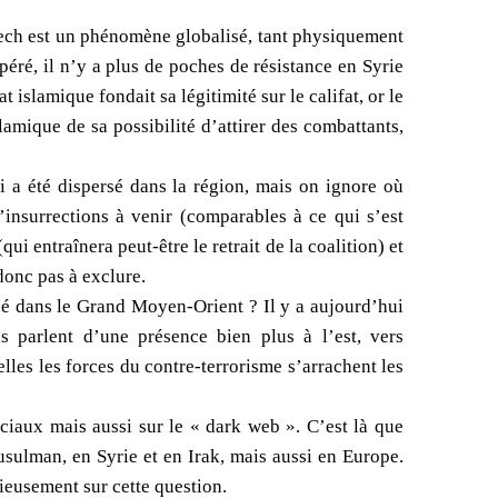
aech est un phénomène globalisé, tant physiquement
upéré, il n’y a plus de poches de résistance en Syrie
t islamique fondait sa légitimité sur le califat, or le
slamique de sa possibilité d’attirer des combattants,
i a été dispersé dans la région, mais on ignore où
insurrections à venir (comparables à ce qui s’est
ui entraînera peut-être le retrait de la coalition) et
donc pas à exclure.
cé dans le Grand Moyen-Orient ? Il y a aujourd’hui
s parlent d’une présence bien plus à l’est, vers
lles les forces du contre-terrorisme s’arrachent les
ociaux mais aussi sur le « dark web ». C’est là que
sulman, en Syrie et en Irak, mais aussi en Europe.
rieusement sur cette question.