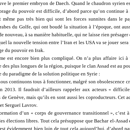
rouve le premier embryon de Daech. Quand le chaudron syrien es
librage du pouvoir est difficile, d’abord parce qu’on continue 
it même pas très bien qui sont les forces sunnites dans le 
rabes du Golfe, qui ont boudé la situation à l’époque, ont auss
de nouveau, à sa manière habituelle, qui ne laisse rien présager 
equel la nouvelle tension entre l’Iran et les USA va se jouer ser
ge du pouvoir en Irak.
ème est encore bien plus compliqué. On n’a plus affaire ici à 
ne des plus longues de la région, puisque le clan Assad est au 
 du paradigme de la solution politique en Syrie :
nous continuons tous à fonctionner, malgré son obsolescence cri
n 2013. Il faudrait d’ailleurs rappeler aux acteurs « diffic
 de Genève, mais qu’ils en sont aussi les coproducteurs. Cet ac
 et Sergueï Lavrov.
formation d’un « corps de gouvernance transitionnel », c’est à 
des élections libres. Tout cela présuppose que Bachar el-Assad 
 est évidemment bien loin de tout cela aujourd’hui, d’abord pa