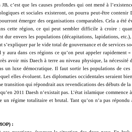
s JB, c’est que les causes profondes qui ont mené à l’existence
éologiques et sociales existeront, on pourra peut-être contenir
 pourront émerger des organisations comparables. Cela a été év
s cette région, ce qui peut sembler difficile à croire : quand 
t dur envers les populations (décapitations, lapidations, etc.)
t s’expliquer par le vide total de gouvernance et de services s
il y aura dans ces régions ce qu’on peut appeler rapidement « 
rès avoir mis Daech à terre au niveau physique, la nécessité d
as un luxe démocratique. Il faut sortir les populations de ces
equel elles évoluent. Les diplomaties occidentales seraient bien
une transition qui répondrait aux revendications des débuts de la
qu’en 2011 Daesh n’existait pas. L’état islamique commence à 
e un régime totalitaire et brutal. Tant qu’on n’a pas répond
MOP) :