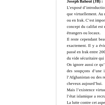
Joseph Bahout (JB) :
L’exposé d’introductio
que virtuellement. Au n
ou en Irak. C’est import
concept du califat est 
étrangers ou locaux.
Il reste cependant bea
exactement. Il y a év
passé en Irak entre 2008
du vide sécuritaire qu
On ignore aussi ce qu’
des soupçons d’une in
l’Afghanistan ou des ré
cheveux aujourd’hui.
Mais l’existence virtu
l’état islamique a rec
La lutte contre cet asp