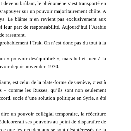
t devenu brûlant, le phénomène s’est transporté en
à s’appuyer sur un pouvoir majoritairement chiite. A
pays. Le blâme n’en revient pas exclusivement aux
i leur part de responsabilité. Aujourd’hui l’Arabie
de rassurant.
a probablement l’Irak. On n’est donc pas du tout à la
un « pouvoir déséquilibré », mais bel et bien à la
pouvoir depuis novembre 1970.
ante, est celui de la plate-forme de Genève, c’est à
iles » comme les Russes, qu’ils sont non seulement
cord, socle d’une solution politique en Syrie, a été
dire un pouvoir collégial temporaire, la réécriture
édulcorerait ses pouvoirs au point de disparaître de
rce que les occidentaux se sont désintéressés de la