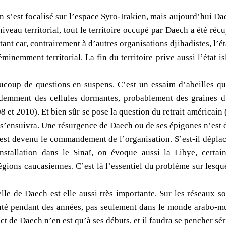
n s’est focalisé sur l’espace Syro-Irakien, mais aujourd’hui D
iveau territorial, tout le territoire occupé par Daech a été réc
ant car, contrairement à d’autres organisations djihadistes, l’éta
éminemment territorial. La fin du territoire prive aussi l’état i
ucoup de questions en suspens. C’est un essaim d’abeilles qu
idemment des cellules dormantes, probablement des graines d’
 et 2010). Et bien sûr se pose la question du retrait américain (q
i s’ensuivra. Une résurgence de Daech ou de ses épigones n’est 
est devenu le commandement de l’organisation. S’est-il dépla
stallation dans le Sinaï, on évoque aussi la Libye, certain
gions caucasiennes. C’est là l’essentiel du problème sur lesque
elle de Daech est elle aussi très importante. Sur les réseaux s
ruté pendant des années, pas seulement dans le monde arabo-mu
ect de Daech n’en est qu’à ses débuts, et il faudra se pencher sé