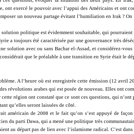
 à ces questions, évoquer la situation des deux pays. En Irak, 
e, ont exercé le pouvoir avec l’appui des Américains et ont con
 imposer un nouveau partage évitant l’humiliation en Irak ? On 
e solution politique est évidemment souhaitable, qui pourraient e
Syrie a toujours été caractérisée par une gouvernance très désé
une solution avec ou sans Bachar el-Assad, et considérez-vous
 considérait que le préalable à une transition en Syrie était le d
oblème. A l’heure où est enregistrée cette émission (12 avril 2
n des révolutions arabes qui est posée de nouveau. Elles ont co
r cette région ont constaté que ce sont ces questions, qui n’ont p
tant qu’elles seront laissées de côté.
etrait américain de 2008 et le fait qu’on s’est appuyé de faço
cien du parti Dawa, qui a mené une politique très communautaire
aient au départ pas de lien avec l’islamisme radical. C’est dan