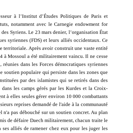
eur à l’Institut d’Études Politiques de Paris et
stituts, notamment avec le Carnegie endowment for
t des Syriens. Le 23 mars denier, l’organisation État
ues syriennes (FDS) et leurs alliés occidentaux. Ce
e territoriale. Après avoir construit une vaste entité
14 à Mossoul a été militairement vaincu. Il ne cesse
s, réunies dans les Forces démocratiques syriennes
le soutien populaire qui persiste dans les zones que
nstituées par des islamistes qui se retirés dans des
ée dans les camps gérés par les Kurdes et la Croix-
ent à elles seules gérer environ 10 000 combattants
plusieurs reprises demandé de l'aide à la communauté
pel n'a pas débouché sur un soutien concret. Au plan
rmis de défaire Daech militairement, chacun traite le
 ses alliés de ramener chez eux pour les juger les