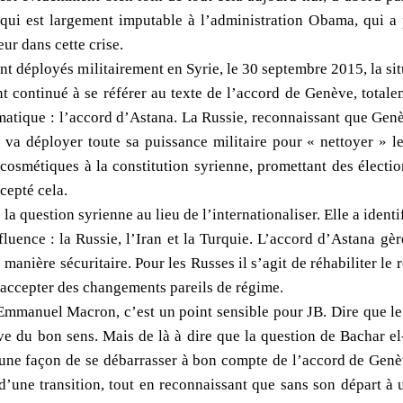
qui est largement imputable à l’administration Obama, qui a pr
ur dans cette crise.
t déployés militairement en Syrie, le 30 septembre 2015, la situ
t continué à se référer au texte de l’accord de Genève, total
atique : l’accord d’Astana. La Russie, reconnaissant que Genèv
, va déployer toute sa puissance militaire pour « nettoyer » l
cosmétiques à la constitution syrienne, promettant des électio
cepté cela.
 la question syrienne au lieu de l’internationaliser. Elle a ident
influence : la Russie, l’Iran et la Turquie. L’accord d’Astana 
 manière sécuritaire. Pour les Russes il s’agit de réhabiliter 
 accepter des changements pareils de régime.
Emmanuel Macron, c’est un point sensible pour JB. Dire que le 
ève du bon sens. Mais de là à dire que la question de Bachar e
si une façon de se débarrasser à bon compte de l’accord de Genè
d’une transition, tout en reconnaissant que sans son départ à 