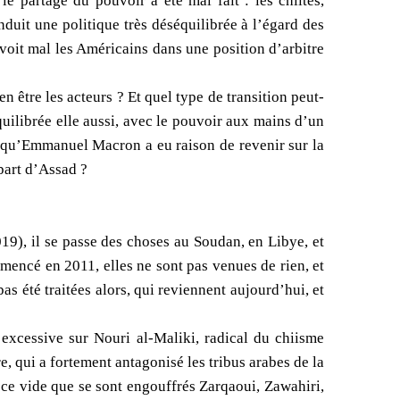
le partage du pouvoir a été mal fait : les chiites,
duit une politique très déséquilibrée à l’égard des
voit mal les Américains dans une position d’arbitre
n être les acteurs ? Et quel type de transition peut-
quilibrée elle aussi, avec le pouvoir aux mains d’un
 qu’Emmanuel Macron a eu raison de revenir sur la
épart d’Assad ?
019), il se passe des choses au Soudan, en Libye, et
mmencé en 2011, elles ne sont pas venues de rien, et
as été traitées alors, qui reviennent aujourd’hui, et
n excessive sur Nouri al-Maliki, radical du chiisme
, qui a fortement antagonisé les tribus arabes de la
s ce vide que se sont engouffrés Zarqaoui, Zawahiri,