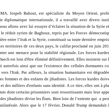
A. Jospeh Bahout, est spécialiste du Moyen Orient, profess
e diplomatique internationale, il a travaillé avec divers in
nous allons avec lui essayer d’éclairer la situation de la Syrie e
 le réduit syrien de Baghouz, repris par les Forces démocratiq
ère entre l’Irak et la Syrie, constituait sa toute dernière empris
les territoires de ces deux pays, le califat proclamé en juin 20
nter une menace pour la stabilité régionale. Les forces kurde
ech est loin d'être éliminé définitivement. Elles insistent sur 
it autrefois ainsi que sur l'existence des cellules dormantes co
 vers l'Irak. Par ailleurs, la situation humanitaire est dégrad
es femmes et des enfants de jihadistes. Les forces kurdes doiv
 des milliers d'enfants sans identité. A ce titre, elles ont à 
tats dont certains prisonniers sont ressortissants mais leur ap
r des jihadistes divise les États. Bien loin de l’entente qui a pe
ilatérale. Alors que le 17 février, Donald Trump demandait à