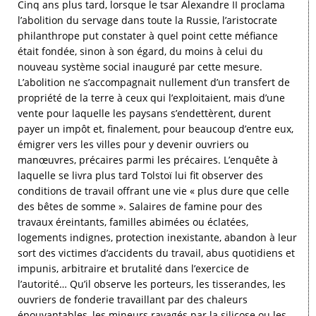
Cinq ans plus tard, lorsque le tsar Alexandre II proclama
l’abolition du servage dans toute la Russie, l’aristocrate
philanthrope put constater à quel point cette méfiance
était fondée, sinon à son égard, du moins à celui du
nouveau système social inauguré par cette mesure.
L’abolition ne s’accompagnait nullement d’un transfert de
propriété de la terre à ceux qui l’exploitaient, mais d’une
vente pour laquelle les paysans s’endettèrent, durent
payer un impôt et, finalement, pour beaucoup d’entre eux,
émigrer vers les villes pour y devenir ouvriers ou
manœuvres, précaires parmi les précaires. L’enquête à
laquelle se livra plus tard Tolstoï lui fit observer des
conditions de travail offrant une vie « plus dure que celle
des bêtes de somme ». Salaires de famine pour des
travaux éreintants, familles abimées ou éclatées,
logements indignes, protection inexistante, abandon à leur
sort des victimes d’accidents du travail, abus quotidiens et
impunis, arbitraire et brutalité dans l’exercice de
l’autorité… Qu’il observe les porteurs, les tisserandes, les
ouvriers de fonderie travaillant par des chaleurs
épouvantables, les mineurs ravagés par la silicose ou les