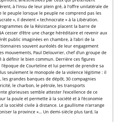
nt, à l'insu de leur plein gré, à l'offre unilatérale de
udre le peuple lorsque le peuple ne comprend pas les
ate », il devient « technocrate » à la Libération.
 programmes de la Résistance placent la barre de
ENA cesser d’être une charge héréditaire et revenir aux
érêt public imaginées en chambre, à l’abri de la
onctionnaires souvent auréolés de leur engagement
 des mouvements, Paul Delouvrier, chef d’un groupe de
é à définir le bien commun. Derrière ces figures
 de l’époque de Courteline et lui permet de prendre sa
plus seulement le monopole de la violence légitime : il
ce, les grandes banques de dépôt, 30 compagnies
cité, le charbon, le pétrole, les transports
ente glorieuses semble attester l’excellence de ce
la poule et permette à la société et à l’économie
t la société civile à distance. Le gaullisme n’arrange
oniser la province »… Un demi-siècle plus tard, la