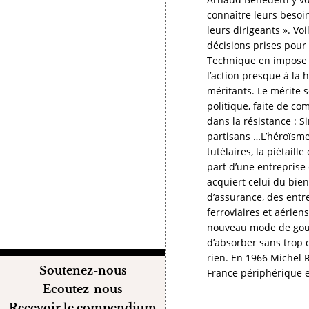
connaître leurs besoin
leurs dirigeants ». Vo
décisions prises pour 
Technique en impose l
l’action presque à la 
méritants. Le mérite s
politique, faite de c
dans la résistance : 
partisans …L’héroïsme 
tutélaires, la piétail
part d’une entreprise 
acquiert celui du bie
d’assurance, des entre
ferroviaires et aérien
nouveau mode de gouve
d’absorber sans trop d
rien. En 1966 Michel R
Soutenez-nous
France périphérique e
Ecoutez-nous
Recevoir le compendium