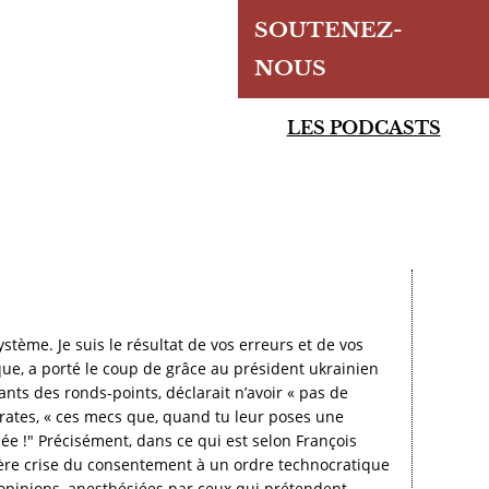
SOUTENEZ-
NOUS
LES PODCASTS
ystème. Je suis le résultat de vos erreurs et de vos
ue, a porté le coup de grâce au président ukrainien
ts des ronds-points, déclarait n’avoir « pas de
rates, « ces mecs que, quand tu leur poses une
sée !" Précisément, dans ce qui est selon François
ière crise du consentement à un ordre technocratique
 opinions, anesthésiées par ceux qui prétendent