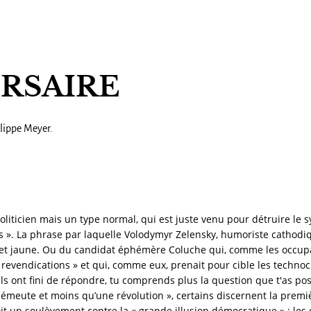
ERSAIRE
lippe Meyer.
politicien mais un type normal, qui est juste venu pour détruire le s
». La phrase par laquelle Volodymyr Zelensky, humoriste cathodiq
ilet jaune. Ou du candidat éphémère Coluche qui, comme les occupan
evendications » et qui, comme eux, prenait pour cible les technoc
ils ont fini de répondre, tu comprends plus la question que t'as po
 émeute et moins qu’une révolution », certains discernent la prem
it un soulèvement contre la « grande illusion démocratique » : les