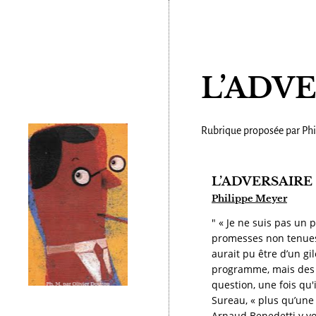
L’ADV
Rubrique proposée par Phi
L’ADVERSAIRE
Philippe Meyer
" « Je ne suis pas un 
promesses non tenues 
aurait pu être d’un g
programme, mais des r
question, une fois qu'
Sureau, « plus qu’une
Arnaud Benedetti y vo