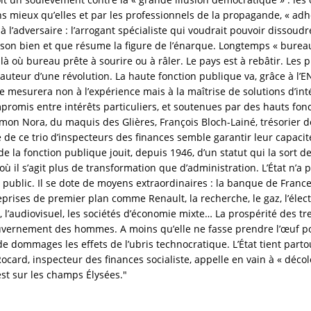
s mieux qu’elles et par les professionnels de la propagande, « adhère
ilà l’adversaire : l’arrogant spécialiste qui voudrait pouvoir disso
son bien et que résume la figure de l’énarque. Longtemps « bureaucr
à où bureau prête à sourire ou à râler. Le pays est à rebâtir. Les
hauteur d’une révolution. La haute fonction publique va, grâce à l’
e mesurera non à l’expérience mais à la maîtrise de solutions d’int
ompromis entre intérêts particuliers, et soutenues par des hauts f
Simon Nora, du maquis des Glières, François Bloch-Lainé, trésorier
de ce trio d’inspecteurs des finances semble garantir leur capacit
le de la fonction publique jouit, depuis 1946, d’un statut qui la sort
où il s’agit plus de transformation que d’administration. L’État n’a 
n public. Il se dote de moyens extraordinaires : la banque de Fran
prises de premier plan comme Renault, la recherche, le gaz, l’électri
s, l’audiovisuel, les sociétés d’économie mixte… La prospérité des tr
rnement des hommes. A moins qu’elle ne fasse prendre l’œuf pour 
e dommages les effets de l’ubris technocratique. L’État tient partou
ocard, inspecteur des finances socialiste, appelle en vain à « décol
st sur les champs Élysées."