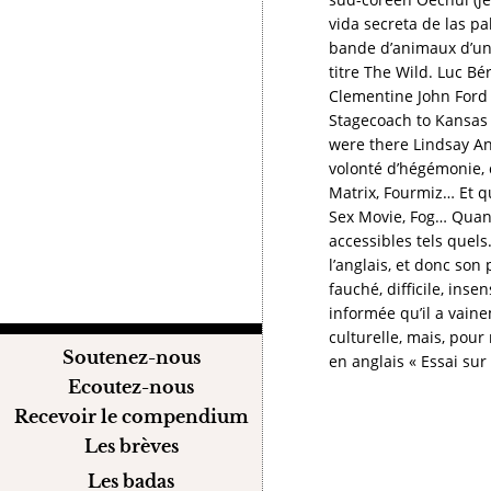
vida secreta de las pa
bande d’animaux d’un 
titre The Wild. Luc B
Clementine John Ford 
Stagecoach to Kansas 
were there Lindsay An
volonté d’hégémonie, 
Matrix, Fourmiz… Et q
Sex Movie, Fog… Quant
accessibles tels quels.
l’anglais, et donc son
fauché, difficile, ins
informée qu’il a vain
culturelle, mais, pour
Soutenez-nous
en anglais « Essai sur 
Ecoutez-nous
Recevoir le compendium
Les brèves
Les badas