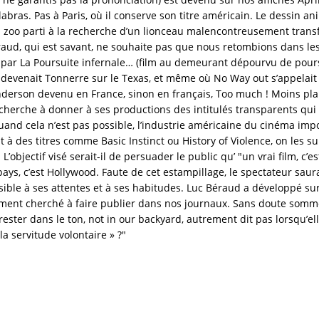
labras. Pas à Paris, où il conserve son titre américain. Le dessin ani
zoo parti à la recherche d’un lionceau malencontreusement transfé
éraud, qui est savant, ne souhaite pas que nous retombions dans les
par La Poursuite infernale… (film au demeurant dépourvu de poursu
devenait Tonnerre sur le Texas, et même où No Way out s’appelait à
derson devenu en France, sinon en français, Too much ! Moins pla
cherche à donner à ses productions des intitulés transparents qui
uand cela n’est pas possible, l’industrie américaine du cinéma im
 à des titres comme Basic Instinct ou History of Violence, on les s
 L’objectif visé serait-il de persuader le public qu’ "un vrai film, c’
 pays, c’est Hollywood. Faute de cet estampillage, le spectateur saur
ensible à ses attentes et à ses habitudes. Luc Béraud a développé s
ement cherché à faire publier dans nos journaux. Sans doute somm
 rester dans le ton, not in our backyard, autrement dit pas lorsqu’
la servitude volontaire » ?"