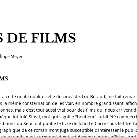
S DE FILMS
lippe Meyer.
LMS
t à cette noble qualité celle de cinéaste, Luc Béraud, me fait rem
is la même consternation de les voir, en nombre grandissant, affichés 
nnes, mais c’est tout aussi vrai pour des films qui nous arrivent d
tchèque intitulé Stasti, mot qui signifie "bonheur", a-t-il été commerc
éditions du Seuil ont publié le livre de John Le Carré sous le titre 
raphique de ce roman n’ont jugé susceptible d’intéresser le public
ne garantis pas la prononciation) est devenu sur nos affiches April 