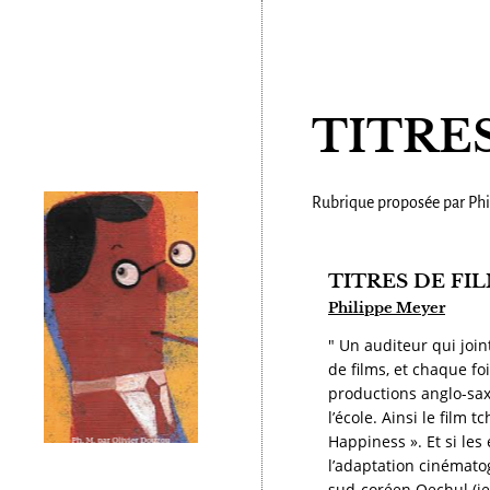
TITRE
Rubrique proposée par Phi
TITRES DE FI
Philippe Meyer
" Un auditeur qui join
de films, et chaque fo
productions anglo-saxo
l’école. Ainsi le film 
Happiness ». Et si les 
l’adaptation cinématog
sud-coréen Oechul (je 