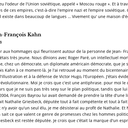
u l'odeur de l'Union soviétique, appelé « Moscou rouge ». Et à trav
s de ces empires, c'est-à-dire l'empire nazi et l’empire soviétique
 il existe dans beaucoup de langues … Vivement qu' une maison d'édi
-François Kahn
s
r aux hommages qui fleurissent autour de la personne de Jean- Fran
étais très jeune. Nous dînions avec Roger Paré, un intellectuel m
le, chez un démocrate, un diplomate américain démocrate, que je soup
is Kahn à ce moment-là. Je l'ai retrouvé au moment du bicentenaire
l'illustration et à la défense de Victor Hugo, l'Européen. J'étais 
e révolutionnaire. Moi je crois que c'est une antiphrase. pour moi 
eurs que je ne suis pas très sexy sur le plan politique, tandis que lu
 2004, François Bayrou lui avait demandé de prendre la tête d'une l
it Nathalie Griesbeck, députée tout à fait compétente et tout à fait
it n’y avoir qu'un seul élu, je me désisterai au profit de Nathalie. E
n sait ce que valent ce genre de promesses chez les hommes politiq
sbeck est restée députée. Je crois que c’était la marque d'un esp