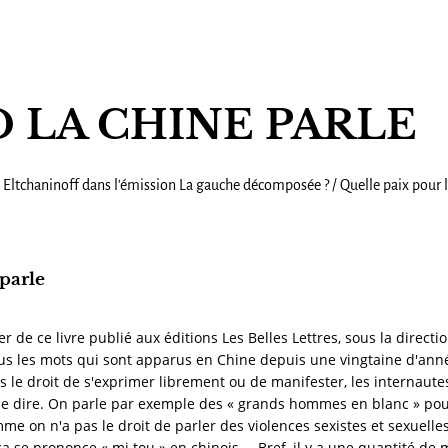
 LA CHINE PARLE
Eltchaninoff dans l'émission La gauche décomposée ? / Quelle paix pour l’
parle
er de ce livre publié aux éditions Les Belles Lettres, sous la directi
ous les mots qui sont apparus en Chine depuis une vingtaine d'anné
s le droit de s'exprimer librement ou de manifester, les internaute
 de dire. On parle par exemple des « grands hommes en blanc » pou
e on n'a pas le droit de parler des violences sexistes et sexuelles
, ça se prononce « mi tou » en chinois … Bref, il y a une quantité de