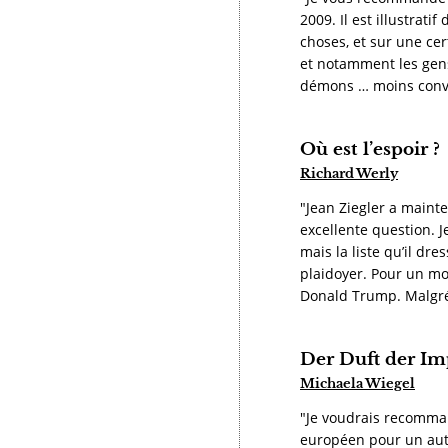
2009. Il est illustrat
choses, et sur une cer
et notamment les gens
démons … moins conv
Où est l’espoir ?
Richard Werly
"Jean Ziegler a mainte
excellente question. J
mais la liste qu’il dr
plaidoyer. Pour un mo
Donald Trump. Malgré 
Der Duft der Im
Michaela Wiegel
"Je voudrais recommand
européen pour un autr