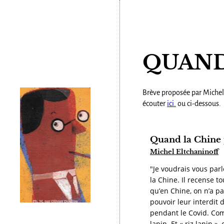
QUAND
Brève proposée par Michel 
écouter
ici.
ou ci-dessous.
Quand la Chine 
Michel Eltchaninoff
"Je voudrais vous parl
la Chine. Il recense t
qu’en Chine, on n’a pa
pouvoir leur interdit
pendant le Covid. Comm
lapin. Et « riz lapin »