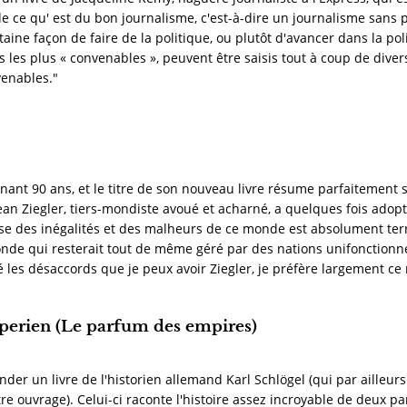
if de ce qu' est du bon journalisme, c'est-à-dire un journalisme sa
taine façon de faire de la politique, ou plutôt d'avancer dans la pol
 les plus « convenables », peuvent être saisis tout à coup de di
enables."
nant 90 ans, et le titre de son nouveau livre résume parfaitement 
ean Ziegler, tiers-mondiste avoué et acharné, a quelques fois adopt
esse des inégalités et des malheurs de ce monde est absolument terrif
nde qui resterait tout de même géré par des nations unifonctionne
les désaccords que je peux avoir Ziegler, je préfère largement ce
perien (Le parfum des empires)
er un livre de l'historien allemand Karl Schlögel (qui par ailleurs
e ouvrage). Celui-ci raconte l'histoire assez incroyable de deux p