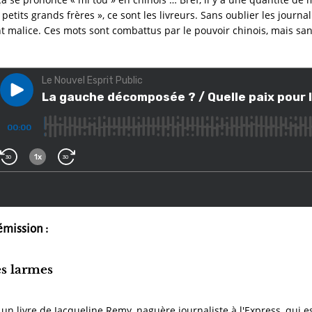
 petits grands frères », ce sont les livreurs. Sans oublier les journa
nt malice. Ces mots sont combattus par le pouvoir chinois, mais san
émission :
s larmes
n livre de Jacqueline Remy, naguère journaliste à l'Express, qui es