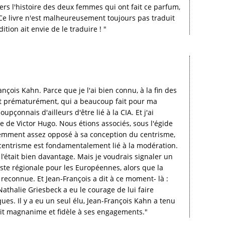
ers l'histoire des deux femmes qui ont fait ce parfum,
. Ce livre n'est malheureusement toujours pas traduit
tion ait envie de le traduire ! "
çois Kahn. Parce que je l'ai bien connu, à la fin des
ort prématurément, qui a beaucoup fait pour ma
çonnais d'ailleurs d'être lié à la CIA. Et j'ai
 de Victor Hugo. Nous étions associés, sous l'égide
évidemment assez opposé à sa conception du centrisme,
le centrisme est fondamentalement lié à la modération.
i l’était bien davantage. Mais je voudrais signaler un
iste régionale pour les Européennes, alors que la
 reconnue. Et Jean-François a dit à ce moment- là :
t Nathalie Griesbeck a eu le courage de lui faire
ues. Il y a eu un seul élu, Jean-François Kahn a tenu
rit magnanime et fidèle à ses engagements."