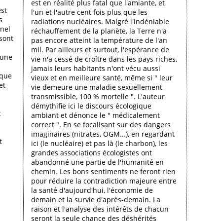
est en réalité plus fatal que l'amiante, et
est
l'un et l'autre cent fois plus que les
s
radiations nucléaires. Malgré l'indéniable
nnel
réchauffement de la planète, la Terre n'a
sont
pas encore atteint la température de l'an
mil. Par ailleurs et surtout, l'espérance de
 une
vie n'a cessé de croître dans les pays riches,
jamais leurs habitants n'ont vécu aussi
 que
vieux et en meilleure santé, même si " leur
et
vie demeure une maladie sexuellement
transmissible, 100 % mortelle ". L'auteur
démythifie ici le discours écologique
x
ambiant et dénonce le " médicalement
correct ". En se focalisant sur des dangers
imaginaires (nitrates, OGM...), en regardant
t
ici (le nucléaire) et pas là (le charbon), les
grandes associations écologistes ont
abandonné une partie de l'humanité en
chemin. Les bons sentiments ne feront rien
pour réduire la contradiction majeure entre
la santé d'aujourd'hui, l'économie de
demain et la survie d'après-demain. La
raison et l'analyse des intérêts de chacun
seront la seule chance des déshérités