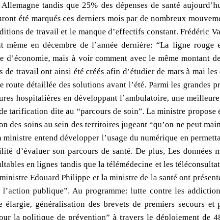
Allemagne tandis que 25% des dépenses de santé aujourd’hui 
 auront été marqués ces derniers mois par de nombreux mouveme
itions de travail et le manque d’effectifs constant. Frédéric V
t même en décembre de l’année dernière: “La ligne rouge es
re d’économie, mais à voir comment avec le même montant de 
 de travail ont ainsi été créés afin d’étudier de mars à mai les
de route détaillée des solutions avant l’été. Parmi les grandes
tures hospitalières en développant l’ambulatoire, une meilleure
de tarification dite au “parcours de soin”. La ministre propose
on des soins au sein des territoires jugeant “qu’on ne peut main
a ministre entend développer l’usage du numérique en permettan
ilité d’évaluer son parcours de santé. De plus, Les données mé
ltables en lignes tandis que la télémédecine et les téléconsulta
ministre Edouard Philippe et la ministre de la santé ont présent
ce l’action publique”. Au programme: lutte contre les addicti
e élargie, généralisation des brevets de premiers secours et 
ur la politique de prévention” à travers le déploiement de 4