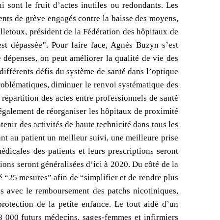
sont le fruit d’actes inutiles ou redondants. Les
nts de grève engagés contre la baisse des moyens,
alletoux, président de la Fédération des hôpitaux de
t dépassée”. Pour faire face, Agnès Buzyn s’est
dépenses, on peut améliorer la qualité de vie des
 différents défis du système de santé dans l’optique
 problématiques, diminuer le renvoi systématique des
 répartition des actes entre professionnels de santé
 également de réorganiser les hôpitaux de proximité
tenir des activités de haute technicité dans tous les
t au patient un meilleur suivi, une meilleure prise
dicales des patients et leurs prescriptions seront
tions seront généralisées d’ici à 2020. Du côté de la
é “25 mesures” afin de “simplifier et de rendre plus
ons avec le remboursement des patchs nicotiniques,
protection de la petite enfance. Le tout aidé d’un
8 000 futurs médecins, sages-femmes et infirmiers