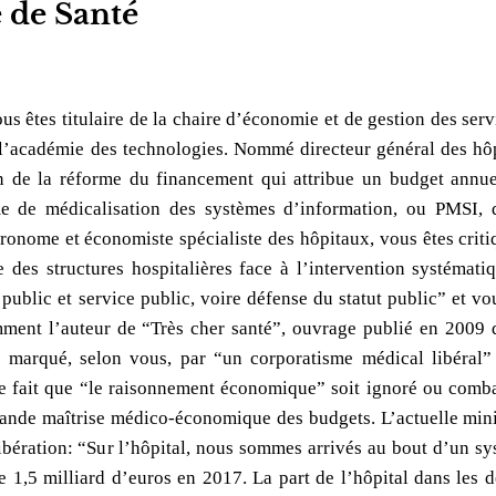
e de Santé
s êtes titulaire de la chaire d’économie et de gestion des serv
l’académie des technologies. Nommé directeur général des hôp
an de la réforme du financement qui attribue un budget annu
e de médicalisation des systèmes d’information, ou PMSI, qu
ronome et économiste spécialiste des hôpitaux, vous êtes criti
 des structures hospitalières face à l’intervention systémati
public et service public, voire défense du statut public” et v
mment l’auteur de “Très cher santé”, ouvrage publié en 2009 d
 marqué, selon vous, par “un corporatisme médical libéral” 
e fait que “le raisonnement économique” soit ignoré ou comba
ande maîtrise médico-économique des budgets. L’actuelle mini
ération: “Sur l’hôpital, nous sommes arrivés au bout d’un sys
de 1,5 milliard d’euros en 2017. La part de l’hôpital dans les 