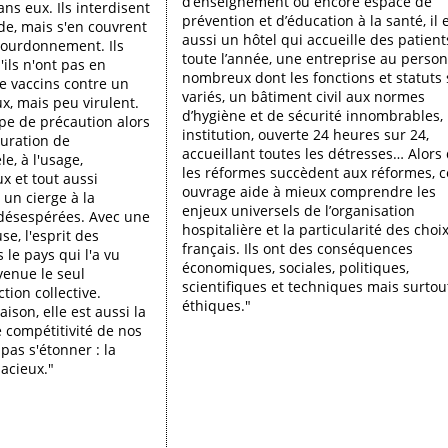
d’enseignement ou encore espace de
ans eux. Ils interdisent
prévention et d’éducation à la santé, il 
de, mais s'en couvrent
aussi un hôtel qui accueille des patient
bourdonnement. Ils
toute l’année, une entreprise au perso
ils n'ont pas en
nombreux dont les fonctions et statuts 
de vaccins contre un
variés, un bâtiment civil aux normes
ux, mais peu virulent.
d’hygiène et de sécurité innombrables,
ipe de précaution alors
institution, ouverte 24 heures sur 24,
juration de
accueillant toutes les détresses… Alors
le, à l'usage,
les réformes succèdent aux réformes, c
 et tout aussi
ouvrage aide à mieux comprendre les
 un cierge à la
enjeux universels de l’organisation
désespérées. Avec une
hospitalière et la particularité des choi
se, l'esprit des
français. Ils ont des conséquences
 le pays qui l'a vu
économiques, sociales, politiques,
venue le seul
scientifiques et techniques mais surtou
tion collective.
éthiques."
aison, elle est aussi la
e compétitivité de nos
 pas s'étonner : la
acieux."