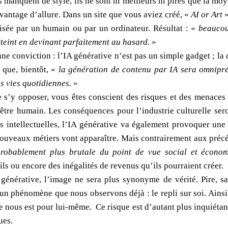
s manquent de style, ils ne sont ni meilleurs ni pires que la mo
avantage d’allure. Dans un site que vous aviez créé, «
AI or Art
»
lisée par un humain ou par un ordinateur. Résultat : «
beaucou
tteint en devinant parfaitement au hasard.
»
une conviction : l’IA générative n’est pas un simple gadget ; la
 que, bientôt, «
la génération de contenu par IA sera omniprés
os vies quotidiennes.
»
de s’y opposer, vous êtes conscient des risques et des menaces
être humain. Les conséquences pour l’industrie culturelle ser
 intellectuelles, l’IA générative va également provoquer un
nouveaux métiers vont apparaître. Mais contrairement aux précé
 probablement plus brutale du point de vue social et écono
ils ou encore des inégalités de revenus qu’ils pourraient créer.
A générative, l’image ne sera plus synonyme de vérité. Pire, s
 un phénomène que nous observons déjà : le repli sur soi. Ainsi
 nous est pour lui-même. Ce risque est d’autant plus inquiétant
ues.