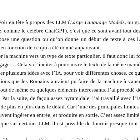
voir en tête à propos des LLM (
Large Language Models
, ou g
te, comme le célèbre ChatGPT), c’est que ce sont avant tout d
ose une question ou qu’on donne un début de texte à ces IA,
en fonction de ce qui a été donné auparavant.
r la machine vers un type de texte particulier, il faut donc lui 
ngage … Cela va l’inciter à poursuivre le texte de la même maniè
r plusieurs idées avec l’IA, pour voir différentes choses, ce q
tions que les Romains auraient pu faire de la machine à vape
 tout de même eu quelques éléments intéressants. J’ai procédé d
 Par la suite, de façon assez pyramidale, j’ai travaillé avec l’
er de plus en plus dans le détail. Car l’une des principales limit
uvent ingérer en entrée, et produire en sortie. C’est assez limité
ique sur certains LLM, il est possible de fournir presque tout 