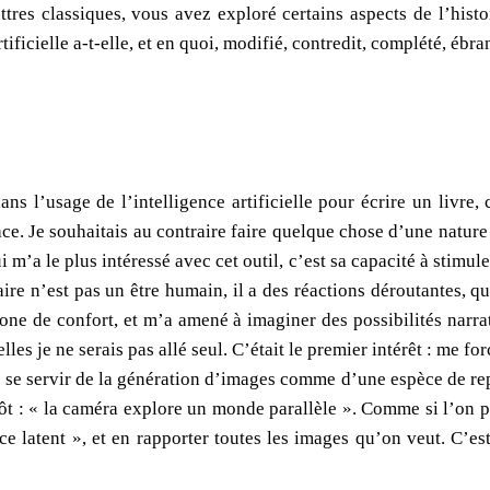
ttres classiques, vous avez exploré certains aspects de l’hist
artificielle a-t-elle, et en quoi, modifié, contredit, complété, 
ns l’usage de l’intelligence artificielle pour écrire un livre, 
lace. Je souhaitais au contraire faire quelque chose d’une natur
ui m’a le plus intéressé avec cet outil, c’est sa capacité à stimu
re n’est pas un être humain, il a des réactions déroutantes, qu
one de confort, et m’a amené à imaginer des possibilités narra
elles je ne serais pas allé seul. C’était le premier intérêt : me 
de se servir de la génération d’images comme d’une espèce de re
lutôt : « la caméra explore un monde parallèle ». Comme si l’on
ce latent », et en rapporter toutes les images qu’on veut. C’e