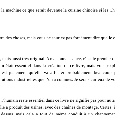
 la machine ce que serait devenue la cuisine chinoise si les Ch
tre des choses, mais vous ne sauriez pas forcément dire quelle 
, mais aussi très original. A ma connaissance, c’est le premier d
in était essentiel dans la création de ce livre, mais vous exp
 c’est justement qu’elle va affecter probablement beaucoup pl
utions industrielles que l’on a connues. Je serais curieux de vo
de l’humain reste essentiel dans ce livre ne signifie pas pour aut
lle a produit des usines, avec des chaînes de montage. Certes, i
er dessus, mais cela a tout de même conduit à un changemen