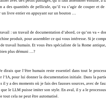
ailler avec des petits passages, qu’il faut assembler ensuite, à l
 a des quantités de pellicule, qu’il va s’agir de couper et de 
ir un livre entier en appuyant sur un bouton …
ravail : un travail de documentation d’abord, ce qu’on va « don
chine produit, pour assembler ce qui vous intéresse. Si je compr
e travail humain. Et vous êtes spécialiste de la Rome antique, 
é bien plus démuni …?
 Je dirais que l’être humain reste essentiel dans tout le proce
ler l’IA, pour lui donner la documentation initiale. Dans la parti
 il y a des moments où je fais des fausses sources, avec de faux
 que le LLM puisse imiter son style. En aval, il y a le processu
de tout cela ne peut être automatisé.