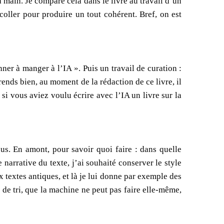
a main. Je compare cela dans le livre au travail d’un
coller pour produire un tout cohérent. Bref, on est
ner à manger à l’IA ». Puis un travail de curation :
ends bien, au moment de la rédaction de ce livre, il
si vous aviez voulu écrire avec l’IA un livre sur la
ssus. En amont, pour savoir quoi faire : dans quelle
e narrative du texte, j’ai souhaité conserver le style
 textes antiques, et là je lui donne par exemple des
s de tri, que la machine ne peut pas faire elle-même,