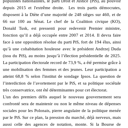
populistes nationalistes, le parti Droit et Justice (PiS), au pouvoir
depuis 2015 et l'extrême droite. Les trois partis démocrates,
disposent à la Diète d’une majorité de 248 sièges sur 460, et de
66 sur 100 au Sénat. Le chef de la Coalition civique (KO),
Donald Tusk, est pressenti pour redevenir Premier ministre,
fonction qu’il a déjà occupée entre 2007 et 2014. Il devra faire
face à une opposition résolue du parti PiS, fort de 194 élus, ainsi
qu’à une cohabitation houleuse avec le président Andrzej Duda
(issu du PiS), au moins jusqu’à l’élection présidentielle de 2025.
La participation électorale record de 73,9 %, a été permise grâce à
une mobilisation des femmes et des jeunes. Leur participation a
atteint 68,8 % selon l'institut de sondage Ipsos. La question de
l’interdiction de l’avortement par le PiS, et sa politique sociétale
très conservatrice, ont été déterminantes pour cet électorat.
L'un des premiers défis auquel le nouveau gouvernement sera
confronté sera de maintenir ou non le même niveau de dépenses
sociales pour les Polonais, pierre angulaire de la politique menée
par le PiS. Sur ce plan, la pression du marché, déjà nerveux, mais
aussi celle des agences de notation, monte. Si la Bourse de