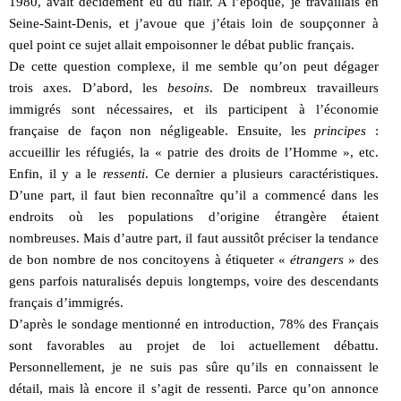
1980, avait décidément eu du flair. A l’époque, je travaillais en
Seine-Saint-Denis, et j’avoue que j’étais loin de soupçonner à
quel point ce sujet allait empoisonner le débat public français.
De cette question complexe, il me semble qu’on peut dégager
trois axes. D’abord, les
besoins
. De nombreux travailleurs
immigrés sont nécessaires, et ils participent à l’économie
française de façon non négligeable. Ensuite, les
principes
:
accueillir les réfugiés, la « patrie des droits de l’Homme », etc.
Enfin, il y a le
ressenti
. Ce dernier a plusieurs caractéristiques.
D’une part, il faut bien reconnaître qu’il a commencé dans les
endroits où les populations d’origine étrangère étaient
nombreuses. Mais d’autre part, il faut aussitôt préciser la tendance
de bon nombre de nos concitoyens à étiqueter «
étrangers
» des
gens parfois naturalisés depuis longtemps, voire des descendants
français d’immigrés.
D’après le sondage mentionné en introduction, 78% des Français
sont favorables au projet de loi actuellement débattu.
Personnellement, je ne suis pas sûre qu’ils en connaissent le
détail, mais là encore il s’agit de ressenti. Parce qu’on annonce