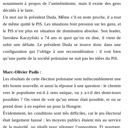
notamment à propos de l’antisémitisme, mais il existe des gens
décidés à le faire.
Un mot sur le président Duda. Même s’il en reste proche, il a tout
de même quitté le PiS. Les situations font pression sur les gens, et
le PiS n’est plus en situation de domination absolue. Son leader,
Jarosław Kaczyński a 74 ans et quoi qu’on en dise, il vient de
subir une défaite. Le président Duda se trouve donc dans une
configuration qui l’oblige à une reconsidération : il voit bien
qu’une partie de la société polonaise ne suit pas les idées du PiS.
Marc-Olivier Padis :
Les résultats de cette élection polonaise sont indiscutablement une
très bonne nouvelle, et aussi la réponse à une question : le chemin
vers le populisme est-il à sens unique, ou y a-t-il des demi-tours
possibles ? On vient de voir qu’un retour était possible, et on se
prend donc à en espérer un pour la Hongrie.
Évidemment, les conditions sont très difficiles, car le jeu électoral
était largement faussé : les moyens publics étaient mis au service
de la majorité, ou plutôt pour pilonner l‘opposition. Et pourtant,