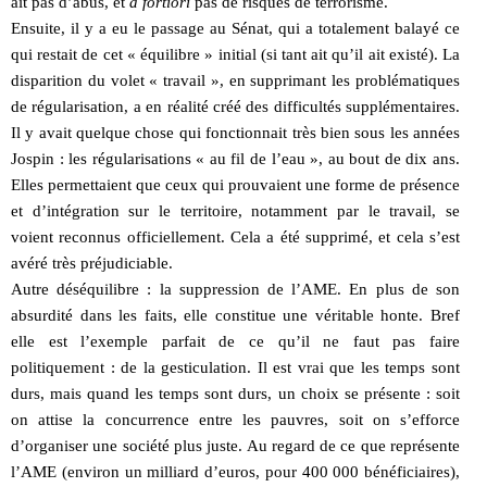
ait pas d’abus, et
a fortiori
pas de risques de terrorisme.
Ensuite, il y a eu le passage au Sénat, qui a totalement balayé ce
qui restait de cet « équilibre » initial (si tant ait qu’il ait existé). La
disparition du volet « travail », en supprimant les problématiques
de régularisation, a en réalité créé des difficultés supplémentaires.
Il y avait quelque chose qui fonctionnait très bien sous les années
Jospin : les régularisations « au fil de l’eau », au bout de dix ans.
Elles permettaient que ceux qui prouvaient une forme de présence
et d’intégration sur le territoire, notamment par le travail, se
voient reconnus officiellement. Cela a été supprimé, et cela s’est
avéré très préjudiciable.
Autre déséquilibre : la suppression de l’AME. En plus de son
absurdité dans les faits, elle constitue une véritable honte. Bref
elle est l’exemple parfait de ce qu’il ne faut pas faire
politiquement : de la gesticulation. Il est vrai que les temps sont
durs, mais quand les temps sont durs, un choix se présente : soit
on attise la concurrence entre les pauvres, soit on s’efforce
d’organiser une société plus juste. Au regard de ce que représente
l’AME (environ un milliard d’euros, pour 400 000 bénéficiaires),