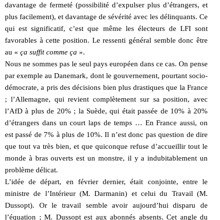
davantage de fermeté (possibilité d’expulser plus d’étrangers, et
plus facilement), et davantage de sévérité avec les délinquants. Ce
qui est significatif, c’est que même les électeurs de LFI sont
favorables à cette position. Le ressenti général semble donc être
au «
ça suffit comme ça
».
Nous ne sommes pas le seul pays européen dans ce cas. On pense
par exemple au Danemark, dont le gouvernement, pourtant socio-
démocrate, a pris des décisions bien plus drastiques que la France
; l’Allemagne, qui revient complètement sur sa position, avec
l’AfD à plus de 20% ; la Suède, qui était passée de 10% à 20%
d’étrangers dans un court laps de temps … En France aussi, on
est passé de 7% à plus de 10%. Il n’est donc pas question de dire
que tout va très bien, et que quiconque refuse d’accueillir tout le
monde à bras ouverts est un monstre, il y a indubitablement un
problème délicat.
L’idée de départ, en février dernier, était conjointe, entre le
ministre de l’Intérieur (M. Darmanin) et celui du Travail (M.
Dussopt). Or le travail semble avoir aujourd’hui disparu de
l’équation ; M. Dussopt est aux abonnés absents. Cet angle du