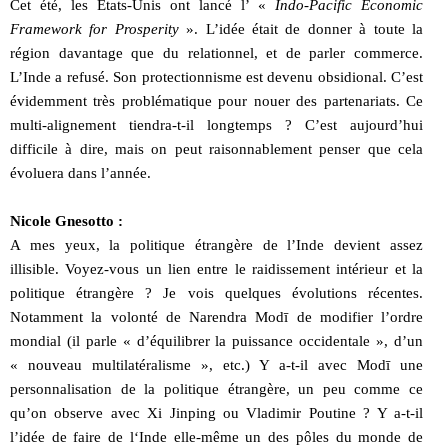
Cet été, les Etats-Unis ont lancé l’ «
Indo-Pacific Economic
Framework for Prosperity
». L’idée était de donner à toute la
région davantage que du relationnel, et de parler commerce.
L’Inde a refusé. Son protectionnisme est devenu obsidional. C’est
évidemment très problématique pour nouer des partenariats. Ce
multi-alignement tiendra-t-il longtemps ? C’est aujourd’hui
difficile à dire, mais on peut raisonnablement penser que cela
évoluera dans l’année.
Nicole Gnesotto :
A mes yeux, la politique étrangère de l’Inde devient assez
illisible. Voyez-vous un lien entre le raidissement intérieur et la
politique étrangère ? Je vois quelques évolutions récentes.
Notamment la volonté de Narendra Modī de modifier l’ordre
mondial (il parle « d’équilibrer la puissance occidentale », d’un
« nouveau multilatéralisme », etc.) Y a-t-il avec Modī une
personnalisation de la politique étrangère, un peu comme ce
qu’on observe avec Xi Jinping ou Vladimir Poutine ? Y a-t-il
l’idée de faire de l‘Inde elle-même un des pôles du monde de