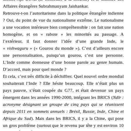
Affaires étrangères Subrahmanyam Jaishankar.
Retrouve-t-on l’autoritarisme dans la politique étrangère indienne
? Oui, du point de vue du nationalisme extrême. Le nationalisme
a une vocation intérieure bien compréhensible : on fait une nation
homogène, et on « rabote » les minorités au passage. A
l’extérieur, il faut donner l’idée d’une grande Inde, le
«
vishwaguru
» (« Gourou du monde »). C’est d’ailleurs encore
une personnalisation, puisqu’un gourou, c’est une personne.
L’Inde comme donneuse d’une bonne parole au genre humain.
D’accord, mais pour quel monde ?
Et cela, c’est très difficile à déchiffrer. Quel nouvel ordre mondial
souhaiterait l’Inde ? Elle hésite beaucoup. Elle n’était plus un
pays pauvre, s’était coupée du G77, et était devenue un pays
émergent dans les années 1990-2000, intégrant les BRICS (
Ndlr :
acronyme désignant un groupe de cinq pays qui se réunissent
depuis 2011 en sommets annuels : Brésil, Russie, Inde, Chine et
Afrique du Sud
). Mais dans les BRICS, il y a la Chine, qui pose
un gros problème (surtout que le revenu par tête y est environ 10