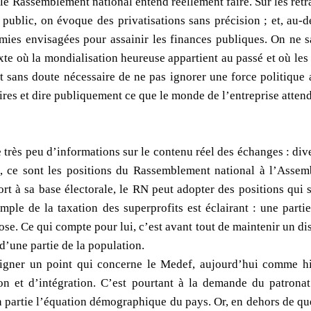
le Rassemblement national entend réellement faire. Sur les retra
l public, on évoque des privatisations sans précision ; et, au-
omies envisagées pour assainir les finances publiques. On ne s
te où la mondialisation heureuse appartient au passé et où les
st sans doute nécessaire de ne pas ignorer une force politique 
ires et dire publiquement ce que le monde de l’entreprise atten
 très peu d’informations sur le contenu réel des échanges : div
t, ce sont les positions du Rassemblement national à l’Assem
ort à sa base électorale, le RN peut adopter des positions qui 
emple de la taxation des superprofits est éclairant : une parti
se. Ce qui compte pour lui, c’est avant tout de maintenir un dis
d’une partie de la population.
ligner un point qui concerne le Medef, aujourd’hui comme hier
on et d’intégration. C’est pourtant à la demande du patrona
n partie l’équation démographique du pays. Or, en dehors de que