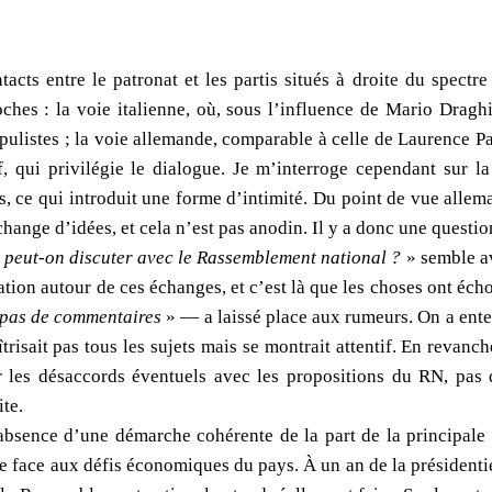
tacts entre le patronat et les partis situés à droite du spectr
oches : la voie italienne, où, sous l’influence de Mario Draghi
pulistes ; la voie allemande, comparable à celle de Laurence Pa
 qui privilégie le dialogue. Je m’interroge cependant sur l
s, ce qui introduit une forme d’intimité. Du point de vue allem
hange d’idées, et cela n’est pas anodin. Il y a donc une questi
«
peut-on discuter avec le Rassemblement national ?
» semble av
tion autour de ces échanges, et c’est là que les choses ont éch
t pas de commentaires
» — a laissé place aux rumeurs. On a ente
risait pas tous les sujets mais se montrait attentif. En revanc
ur les désaccords éventuels avec les propositions du RN, pa
ite.
’absence d’une démarche cohérente de la part de la principale 
ée face aux défis économiques du pays. À un an de la présidenti