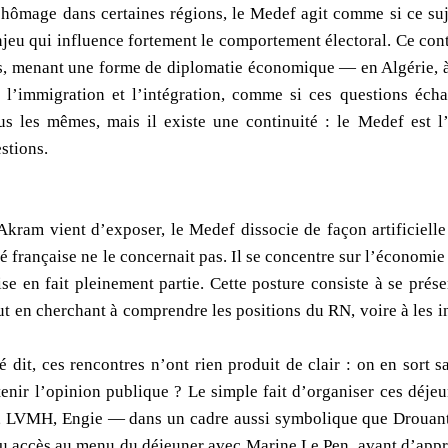
chômage dans certaines régions, le Medef agit comme si ce suje
njeu qui influence fortement le comportement électoral. Ce cont
ts, menant une forme de diplomatie économique — en Algérie, à 
r l’immigration et l’intégration, comme si ces questions éch
us les mêmes, mais il existe une continuité : le Medef est l’h
estions.
Akram vient d’exposer, le Medef dissocie de façon artificie
té française ne le concernait pas. Il se concentre sur l’économie 
ise en fait pleinement partie. Cette posture consiste à se pré
out en cherchant à comprendre les positions du RN, voire à les 
 dit, ces rencontres n’ont rien produit de clair : on en sort s
tenir l’opinion publique ? Le simple fait d’organiser ces déje
VMH, Engie — dans un cadre aussi symbolique que Drouant, d
 accès au menu du déjeuner avec Marine Le Pen, avant d’appre