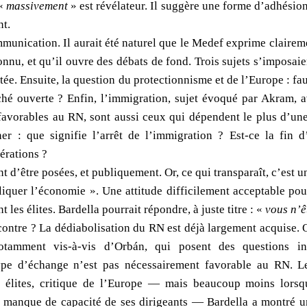
 «
massivement
» est révélateur. Il suggère une forme d’adhésion 
nt.
mmunication. Il aurait été naturel que le Medef exprime clairem
u, et qu’il ouvre des débats de fond. Trois sujets s’imposaient.
e. Ensuite, la question du protectionnisme et de l’Europe : fau
é ouverte ? Enfin, l’immigration, sujet évoqué par Akram, ave
 favorables au RN, sont aussi ceux qui dépendent le plus d’un
ner : que signifie l’arrêt de l’immigration ? Est-ce la fin 
érations ?
t d’être posées, et publiquement. Or, ce qui transparaît, c’est un
iquer l’économie ». Une attitude difficilement acceptable po
 les élites. Bardella pourrait répondre, à juste titre : «
vous n’ê
contre ? La dédiabolisation du RN est déjà largement acquise. O
otamment vis-à-vis d’Orbán, qui posent des questions inst
pe d’échange n’est pas nécessairement favorable au RN. Le 
s élites, critique de l’Europe — mais beaucoup moins lorsqu
manque de capacité de ses dirigeants — Bardella a montré un