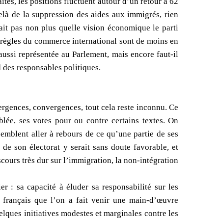
ites, les positions fluctuent autour d’un retour à 62
delà de la suppression des aides aux immigrés, rien
ait pas non plus quelle vision économique le parti
 règles du commerce international sont de moins en
aussi représentée au Parlement, mais encore faut-il
d des responsables politiques.
ergences, convergences, tout cela reste inconnu. Ce
blée, ses votes pour ou contre certains textes. On
semblent aller à rebours de ce qu’une partie de ses
e de son électorat y serait sans doute favorable, et
cours très dur sur l’immigration, la non-intégration
 : sa capacité à éluder sa responsabilité sur les
t français que l’on a fait venir une main-d’œuvre
lques initiatives modestes et marginales contre les