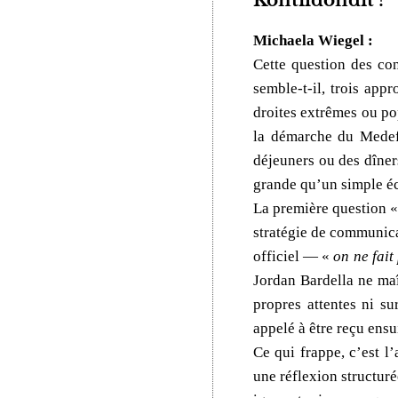
Kontildondit ?
Michaela Wiegel :
Cette question des con
semble-t-il, trois appr
droites extrêmes ou po
la démarche du Medef,
déjeuners ou des dîner
grande qu’un simple éc
La première question 
stratégie de communica
officiel — «
on ne fai
Jordan Bardella ne maît
propres attentes ni s
appelé à être reçu ensu
Ce qui frappe, c’est l
une réflexion structur