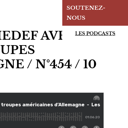
SOUTENEZ-
NOUS
EDEF AVEC LE
LES PODCASTS
OUPES
 / N°454 / 10