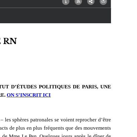
 RN
TUT D’ÉTUDES POLITIQUES DE PARIS, UNE
RE.
ON S’INSCRIT ICI
 les sphères patronales se voient reprocher d’être
tacts de plus en plus fréquents que des mouvements
ti de Mme Le Pen. Quelques jours après le dîner de