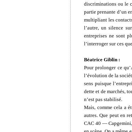
discriminations ou le 
partie prenante d’un e
multipliant les contac
l’autre, un silence su
entreprises ne sont pl
l’interroger sur ces qu
Béatrice Giblin :
Pour prolonger ce qu’
l’évolution de la socié
sens puisque l’entrepr
dette et de marchés, t
n’est pas stabilisé.
Mais, comme cela a été
autres. Que peut en re
CAC 40 — Capgemini, L
en scène. On a même eu