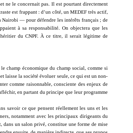
t ne le concernait pas. Il est pourtant directement
raste est frappant : d’un côté, un MEDEF très actif,
Nairobi — pour défendre les intérêts français ; de
appaient à sa responsabilité. On objectera que les
éritier du CNPF. À ce titre, il serait légitime de
lle le champ économique du champ social, comme si
et laisse la société évoluer seule, ce qui est un non-
senter comme raisonnable, consciente des enjeux de
infléchir, en partant du principe que leur programme
ans savoir ce que pensent réellement les uns et les
uners, notamment avec les principaux dirigeants du
ans un salon privé, constitue une forme de mise
ndre ensuite, de manière indirecte, que ses propos