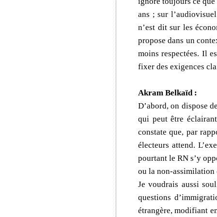
ignore toujours ce que 
ans ; sur l’audiovisue
n’est dit sur les écon
propose dans un contex
moins respectées. Il e
fixer des exigences cla
Akram Belkaïd :
D’abord, on dispose de
qui peut être éclairan
constate que, par rapp
électeurs attend. L’ex
pourtant le RN s’y oppo
ou la non-assimilation 
Je voudrais aussi sou
questions d’immigrati
étrangère, modifiant e