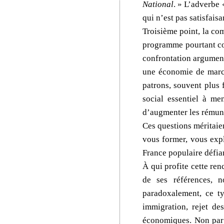
National
. » L’adverbe
qui n’est pas satisfaisa
Troisième point, la co
programme pourtant conn
confrontation argumenté
une économie de march
patrons, souvent plus
social essentiel à me
d’augmenter les rémun
Ces questions méritaien
vous former, vous expl
France populaire défiant
À qui profite cette ren
de ses références, n
paradoxalement, ce ty
immigration, rejet de
économiques. Non par 