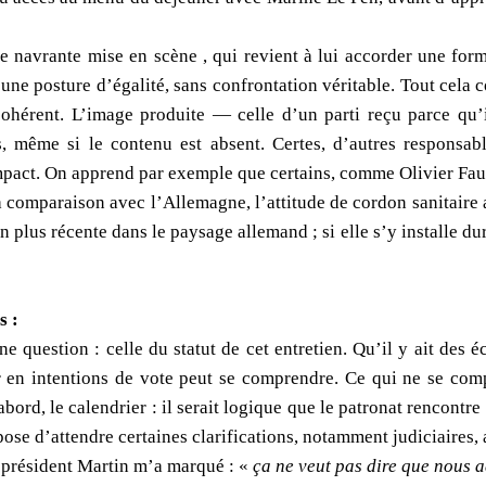
te navrante mise en scène , qui revient à lui accorder une for
une posture d’égalité, sans confrontation véritable. Tout cela c
ohérent. L’image produite — celle d’un parti reçu parce qu’
s, même si le contenu est absent. Certes, d’autres responsa
impact. On apprend par exemple que certains, comme Olivier Faur
a comparaison avec l’Allemagne, l’attitude de cordon sanitaire a
 plus récente dans le paysage allemand ; si elle s’y installe du
s :
 question : celle du statut de cet entretien. Qu’il y ait des é
 en intentions de vote peut se comprendre. Ce qui ne se compr
bord, le calendrier : il serait logique que le patronat rencontre
ppose d’attendre certaines clarifications, notamment judiciaires
 président Martin m’a marqué : «
ça ne veut pas dire que nous