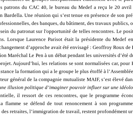
s patrons du CAC 40, le bureau du Medef a reçu le 20 avril p
n Bardella. Une réunion qui s’est tenue en présence de son prés
fessionnelles, des banques, du bâtiment, des travaux publics, o
 sein du patronat sur l'opportunité de telles rencontres. Le 
ns. Lorsque Laurence Parisot était la présidente du Medef en
 changement d’approche avait été envisagé : Geoffroy Roux de B
ion Maréchal Le Pen à un débat pendant les universités d’été d
 projet. Aujourd’hui, les relations se sont normalisées car, pour
istance la formation qui a le groupe le plus étoffé à l’Assemblée
teur général de la compagnie mutualiste MAIF, s’est élevé da
une illusion politique d’imaginer pouvoir influer sur une idéolo
ntielle, il ressort de ces rencontres, que le programme éco
 à la flamme se défend de tout renoncement à son programm
des retraites, l’immigration de travail, restent profondément ur