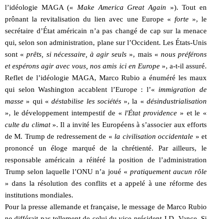
l’idéologie MAGA («
Make America Great Again
»). Tout en
prônant la revitalisation du lien avec une Europe «
forte
», le
secrétaire d’État américain n’a pas changé de cap sur la menace
qui, selon son administration, plane sur l’Occident. Les États-Unis
sont «
prêts, si nécessaire, à agir seuls
», mais «
nous préférons
et espérons agir avec vous, nos amis ici en Europe
», a-t-il assuré.
Reflet de l’idéologie MAGA, Marco Rubio a énuméré les maux
qui selon Washington accablent l’Europe : l’«
immigration de
masse
» qui «
déstabilise les sociétés
», la «
désindustrialisation
», le développement intempestif de «
l'État providence
» et le «
culte du climat
». Il a invité les Européens à s’associer aux efforts
de M. Trump de redressement de «
la civilisation occidentale
» et
prononcé un éloge marqué de la chrétienté. Par ailleurs, le
responsable américain a réitéré la position de l’administration
Trump selon laquelle l’ONU n’a joué «
pratiquement aucun rôle
» dans la résolution des conflits et a appelé à une réforme des
institutions mondiales.
Pour la presse allemande et française, le message de Marco Rubio
ne différait pas tellement de celui du vice-président J.D. Vance. Si