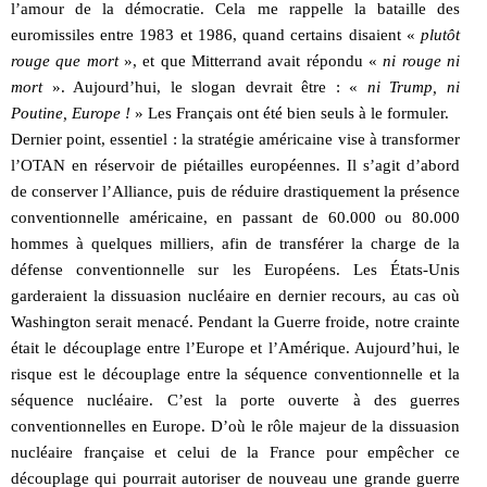
l’amour de la démocratie. Cela me rappelle la bataille des
euromissiles entre 1983 et 1986, quand certains disaient «
plutôt
rouge que mort
», et que Mitterrand avait répondu «
ni rouge ni
mort
». Aujourd’hui, le slogan devrait être : «
ni Trump, ni
Poutine, Europe !
» Les Français ont été bien seuls à le formuler.
Dernier point, essentiel : la stratégie américaine vise à transformer
l’OTAN en réservoir de piétailles européennes. Il s’agit d’abord
de conserver l’Alliance, puis de réduire drastiquement la présence
conventionnelle américaine, en passant de 60.000 ou 80.000
hommes à quelques milliers, afin de transférer la charge de la
défense conventionnelle sur les Européens. Les États-Unis
garderaient la dissuasion nucléaire en dernier recours, au cas où
Washington serait menacé. Pendant la Guerre froide, notre crainte
était le découplage entre l’Europe et l’Amérique. Aujourd’hui, le
risque est le découplage entre la séquence conventionnelle et la
séquence nucléaire. C’est la porte ouverte à des guerres
conventionnelles en Europe. D’où le rôle majeur de la dissuasion
nucléaire française et celui de la France pour empêcher ce
découplage qui pourrait autoriser de nouveau une grande guerre