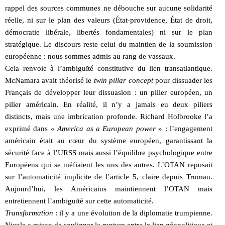
rappel des sources communes ne débouche sur aucune solidarité
réelle, ni sur le plan des valeurs (État-providence, État de droit,
démocratie libérale, libertés fondamentales) ni sur le plan
stratégique. Le discours reste celui du maintien de la soumission
européenne : nous sommes admis au rang de vassaux.
Cela renvoie à l’ambiguïté constitutive du lien transatlantique.
McNamara avait théorisé le
twin pillar concept
pour dissuader les
Français de développer leur dissuasion : un pilier européen, un
pilier américain. En réalité, il n’y a jamais eu deux piliers
distincts, mais une imbrication profonde. Richard Holbrooke l’a
exprimé dans «
America as a European power
» : l’engagement
américain était au cœur du système européen, garantissant la
sécurité face à l’URSS mais aussi l’équilibre psychologique entre
Européens qui se méfiaient les uns des autres. L’OTAN reposait
sur l’automaticité implicite de l’article 5, claire depuis Truman.
Aujourd’hui, les Américains maintiennent l’OTAN mais
entretiennent l’ambiguïté sur cette automaticité.
Transformation
: il y a une évolution de la diplomatie trumpienne.
Nicole a raison de souligner la rupture entre le lien géopolitique et