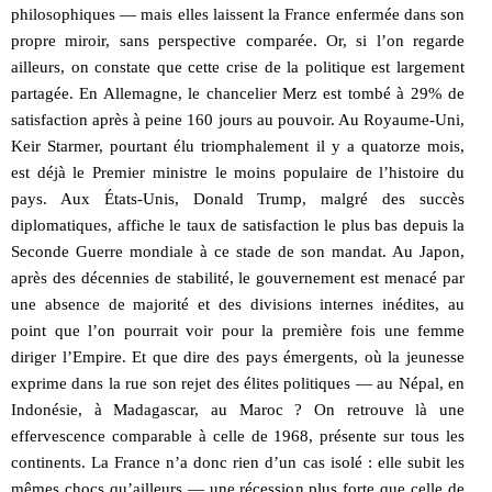
philosophiques — mais elles laissent la France enfermée dans son
propre miroir, sans perspective comparée. Or, si l’on regarde
ailleurs, on constate que cette crise de la politique est largement
partagée. En Allemagne, le chancelier Merz est tombé à 29% de
satisfaction après à peine 160 jours au pouvoir. Au Royaume-Uni,
Keir Starmer, pourtant élu triomphalement il y a quatorze mois,
est déjà le Premier ministre le moins populaire de l’histoire du
pays. Aux États-Unis, Donald Trump, malgré des succès
diplomatiques, affiche le taux de satisfaction le plus bas depuis la
Seconde Guerre mondiale à ce stade de son mandat. Au Japon,
après des décennies de stabilité, le gouvernement est menacé par
une absence de majorité et des divisions internes inédites, au
point que l’on pourrait voir pour la première fois une femme
diriger l’Empire. Et que dire des pays émergents, où la jeunesse
exprime dans la rue son rejet des élites politiques — au Népal, en
Indonésie, à Madagascar, au Maroc ? On retrouve là une
effervescence comparable à celle de 1968, présente sur tous les
continents. La France n’a donc rien d’un cas isolé : elle subit les
mêmes chocs qu’ailleurs — une récession plus forte que celle de