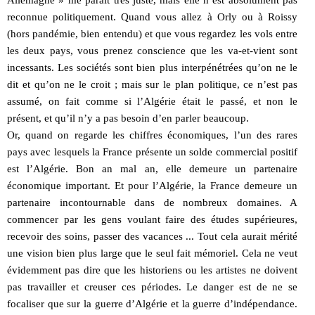
Allemagne » me paraît très juste, mais elle n’est absolument pas
reconnue politiquement. Quand vous allez à Orly ou à Roissy
(hors pandémie, bien entendu) et que vous regardez les vols entre
les deux pays, vous prenez conscience que les va-et-vient sont
incessants. Les sociétés sont bien plus interpénétrées qu’on ne le
dit et qu’on ne le croit ; mais sur le plan politique, ce n’est pas
assumé, on fait comme si l’Algérie était le passé, et non le
présent, et qu’il n’y a pas besoin d’en parler beaucoup.
Or, quand on regarde les chiffres économiques, l’un des rares
pays avec lesquels la France présente un solde commercial positif
est l’Algérie. Bon an mal an, elle demeure un partenaire
économique important. Et pour l’Algérie, la France demeure un
partenaire incontournable dans de nombreux domaines. A
commencer par les gens voulant faire des études supérieures,
recevoir des soins, passer des vacances ... Tout cela aurait mérité
une vision bien plus large que le seul fait mémoriel. Cela ne veut
évidemment pas dire que les historiens ou les artistes ne doivent
pas travailler et creuser ces périodes. Le danger est de ne se
focaliser que sur la guerre d’Algérie et la guerre d’indépendance.