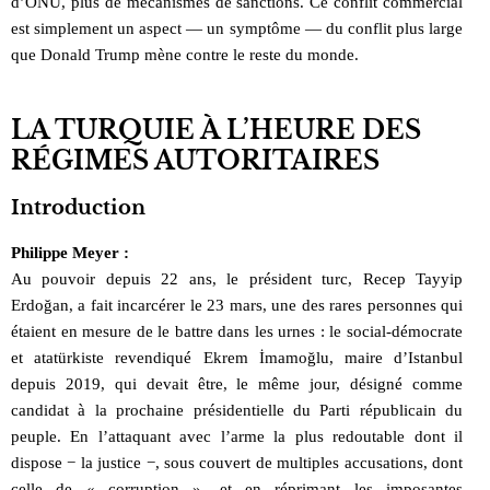
d’ONU, plus de mécanismes de sanctions. Ce conflit commercial
est simplement un aspect — un symptôme — du conflit plus large
que Donald Trump mène contre le reste du monde.
LA TURQUIE À L’HEURE DES
RÉGIMES AUTORITAIRES
Introduction
Philippe Meyer :
Au pouvoir depuis 22 ans, le président turc, Recep Tayyip
Erdoğan, a fait incarcérer le 23 mars, une des rares personnes qui
étaient en mesure de le battre dans les urnes : le social-démocrate
et atatürkiste revendiqué Ekrem İmamoğlu, maire d’Istanbul
depuis 2019, qui devait être, le même jour, désigné comme
candidat à la prochaine présidentielle du Parti républicain du
peuple. En l’attaquant avec l’arme la plus redoutable dont il
dispose − la justice −, sous couvert de multiples accusations, dont
celle de « corruption », et en réprimant les imposantes