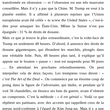
transformée en obsession — et l’obsession est une très mauvaise
conseillère. Mais il n’y a pas que la Chine. M. Trump en veut à la
planète entière. Il a affirmé à plusieurs reprises que l’Union
européenne avait été créée «
to screw the United States
», c’est-à-
dire pour arnaquer les États-Unis. Même la Suisse n’est pas
épargnée : 31 % de droits de douane.
Mais ce que je trouve le plus extraordinaire, c’est la volte-face de
Trump en seulement 48 heures. D’abord, il annonce des droits de
douane gigantesques, qui ébranlent les marchés, plongés dans
une véritable folie. Puis, 48 heures plus tard, il explique qu’il
appuie sur le bouton « pause » : tout est suspendu pour 90 jours
… En attendant les prochains rebondissements. On peut
interpréter cela de deux façons. Les trumpiens vous diront : «
c’est The Art of the Deal
». On commence par un énorme coup de
poing dans la figure de l’adversaire, qui titube, et pendant qu’il
voit 36 chandelles, on énonce ses buts de guerre, avant d’obtenir
un compromis. C’est la méthode : «
il est génial
». Voilà ce que
répètent ses partisans, avec des accents qui rappellent ceux de la
presse nord-coréenne à l’égard de Kim Jong-un. Mais il y a une