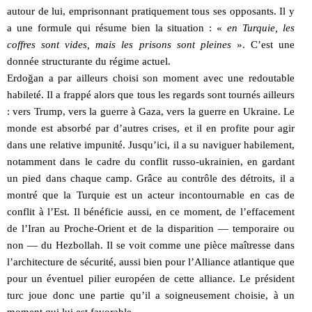
autour de lui, emprisonnant pratiquement tous ses opposants. Il y
a une formule qui résume bien la situation : «
en Turquie, les
coffres sont vides, mais les prisons sont pleines
». C’est une
donnée structurante du régime actuel.
Erdoğan a par ailleurs choisi son moment avec une redoutable
habileté. Il a frappé alors que tous les regards sont tournés ailleurs
: vers Trump, vers la guerre à Gaza, vers la guerre en Ukraine. Le
monde est absorbé par d’autres crises, et il en profite pour agir
dans une relative impunité. Jusqu’ici, il a su naviguer habilement,
notamment dans le cadre du conflit russo-ukrainien, en gardant
un pied dans chaque camp. Grâce au contrôle des détroits, il a
montré que la Turquie est un acteur incontournable en cas de
conflit à l’Est. Il bénéficie aussi, en ce moment, de l’effacement
de l’Iran au Proche-Orient et de la disparition — temporaire ou
non — du Hezbollah. Il se voit comme une pièce maîtresse dans
l’architecture de sécurité, aussi bien pour l’Alliance atlantique que
pour un éventuel pilier européen de cette alliance. Le président
turc joue donc une partie qu’il a soigneusement choisie, à un
moment qui lui est favorable.