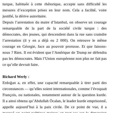
turque, habituée à cette rhétorique, accepte sans difficulté les
mesures d’exception prises en leur nom. Cela a facilité, voire
justifié, la dérive autoritaire.
Depuis l’arrestation du maire d’Istanbul, on observe un courage
remarquable de la part de la société civile turque : des
démocrates, des jeunes, qui descendent dans la rue sans craindre
l’arrestation (il y en a déjà eu 2 000). On retrouve le même
courage en Géorgie, face au pouvoir prorusse. Et que faisons-
nous ? Rien. Il est évident que l’Amérique de Trump ne défendra
pas les démocrates. Mais l’Union européenne non plus ne fait pas
ce qu’elle devrait faire.
Richard Werly :
Erdoğan a, en effet, une capacité remarquable à tirer parti des
circonstances — qu’elles soient internationales, comme l’évoquait
François, ou nationales, notamment autour de la question kurde.
Il a ainsi obtenu qu’Abdullah Öcalan, le leader kurde emprisonné,
appelle aujourd’hui à la paix civile. De ce point de vue, il a
marqué un point politique majeur, en tout cas sur la dimension