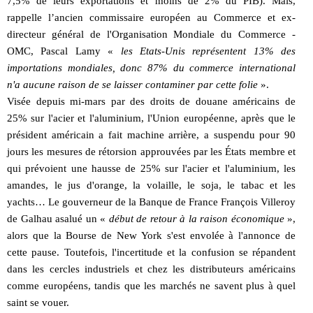
7,5% de leurs exportations et moins de 2% du PIB). Mais,
rappelle l’ancien commissaire européen au Commerce et ex-
directeur général de l'Organisation Mondiale du Commerce -
OMC, Pascal Lamy «
les Etats-Unis représentent 13% des
importations mondiales, donc 87% du commerce international
n'a aucune raison de se laisser contaminer par cette folie
».
Visée depuis mi-mars par des droits de douane américains de
25% sur l'acier et l'aluminium, l'Union européenne, après que le
président américain a fait machine arrière, a suspendu pour 90
jours les mesures de rétorsion approuvées par les États membre et
qui prévoient une hausse de 25% sur l'acier et l'aluminium, les
amandes, le jus d'orange, la volaille, le soja, le tabac et les
yachts… Le gouverneur de la Banque de France François Villeroy
de Galhau asalué un «
début de retour à la raison économique
»,
alors que la Bourse de New York s'est envolée à l'annonce de
cette pause. Toutefois, l'incertitude et la confusion se répandent
dans les cercles industriels et chez les distributeurs américains
comme européens, tandis que les marchés ne savent plus à quel
saint se vouer.