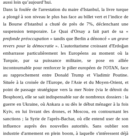
aussi loin qu’aujourd’hui.
Dans la foulée de l'arrestation du maire d'Istanbul, la livre turque
a plongé à son niveau le plus bas face au billet vert et l’indice de
la Bourse d'Istanbul a chuté de près de 7%, déclenchant une
suspension temporaire. Le Quai d'Orsay a fait part de sa «
profonde préoccupation
» tandis que Berlin a dénoncé «
un grave
revers pour la démocratie
». L'autoritarisme croissant d'Erdoğan
embarrasse particulièrement les Européens au moment où la
Turquie, par sa puissance militaire, se pose en alliée
incontournable pour renforcer le pilier européen de l'OTAN, face
au rapprochement entre Donald Trump et Vladimir Poutine.
Située à la croisée de l'Europe, de l'Asie et du Moyen-Orient, et
point de passage stratégique vers la mer Noire (via le détroit du
Bosphore), elle se sait indispensable sur de nombreux dossiers : la
guerre en Ukraine, où Ankara a su dès le début ménager à la fois
Kyiv, en lui livrant des drones, et Moscou, en contournant les
sanctions ; la Syrie de l'après-Bachar, où elle entend user de son
influence auprès des nouvelles autorités. Sans oublier son
industrie d'armement en plein boom, à laquelle s'intéressent déjà