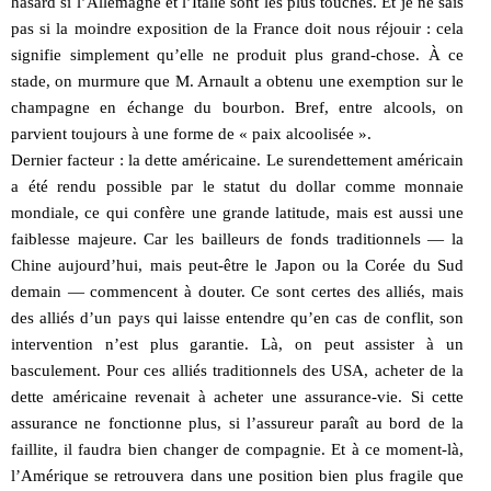
hasard si l’Allemagne et l’Italie sont les plus touchés. Et je ne sais
pas si la moindre exposition de la France doit nous réjouir : cela
signifie simplement qu’elle ne produit plus grand-chose. À ce
stade, on murmure que M. Arnault a obtenu une exemption sur le
champagne en échange du bourbon. Bref, entre alcools, on
parvient toujours à une forme de « paix alcoolisée ».
Dernier facteur : la dette américaine. Le surendettement américain
a été rendu possible par le statut du dollar comme monnaie
mondiale, ce qui confère une grande latitude, mais est aussi une
faiblesse majeure. Car les bailleurs de fonds traditionnels — la
Chine aujourd’hui, mais peut-être le Japon ou la Corée du Sud
demain — commencent à douter. Ce sont certes des alliés, mais
des alliés d’un pays qui laisse entendre qu’en cas de conflit, son
intervention n’est plus garantie. Là, on peut assister à un
basculement. Pour ces alliés traditionnels des USA, acheter de la
dette américaine revenait à acheter une assurance-vie. Si cette
assurance ne fonctionne plus, si l’assureur paraît au bord de la
faillite, il faudra bien changer de compagnie. Et à ce moment-là,
l’Amérique se retrouvera dans une position bien plus fragile que