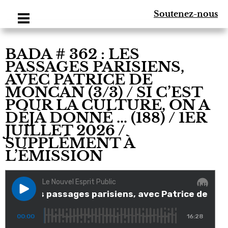
Soutenez-nous
BADA # 362 : LES
PASSAGES PARISIENS,
AVEC PATRICE DE
MONCAN (3/3) / SI C’EST
POUR LA CULTURE, ON A
DÉJÀ DONNÉ … (188) / 1ER
JUILLET 2026 /
SUPPLÉMENT À
L’ÉMISSION